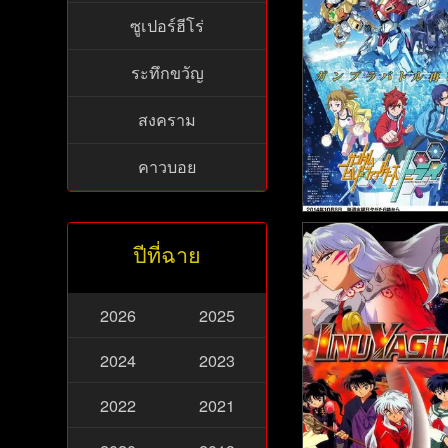
ย - เฟทสเตย์ไนท์ เฮเว่
ซูเปอร์ฮีโร่
ล เดอะมูฟวี่ พาร์ตทู: 
บัตเตอร์ฟลาย (201
ระทึกขวัญ
สงคราม
คาวบอย
Gundam Build Fighter
ปีที่ฉาย
y พากย์ไทย - กันดั้มบิ
ท์เตอร์ไทร์ (2014)
2026
2025
2024
2023
2022
2021