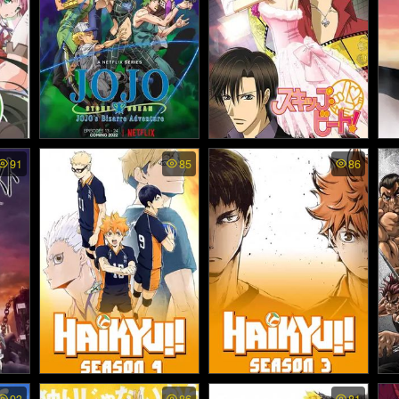
- ฉัน
JoJo’s Bizarre Adventure
Skip Beat พากย์ไทย - สคิป
Dr
91
85
86
STONE OCEAN ss5 พากย์
k 
)
บีท (2008)
ไทย - โจโจ้ ล่าข้ามศตวรรษ
ว
สโตนโอเชียน ซีซั่น 5 (202
2)
 พาก
Haikyuu ss4 พากย์ไทย - คู่
Haikyuu ss3 พากย์ไทย - คู่
BA