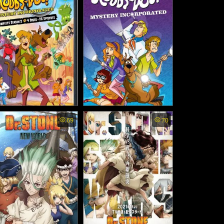
ตวรรษ (2012)
จ (2014)
ooby Doo Mystery Incor
Scooby Doo Mystery Incor
69
70
rated ss2 พากย์ไทย - สกู
porated พากย์ไทย - สกูบี้ ดู
้ ดู กับบริษัทป่วนผีไม่จำกัด
กับบริษัทป่วนผีไม่จำกัด (20
ภาค2 (2012)
10)