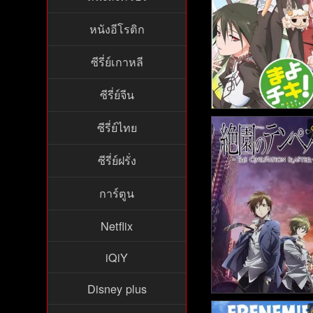
หนังอีโรติก
ซีรี่ย์เกาหลี
ซีรี่ย์จีน
Mayo Chiki พากย์ไทย 
ซีรี่ย์ไทย
นี่ล่ะพ่อบ้าน (2011
ซีรี่ย์ฝรั่ง
การ์ตูน
Netflix
iQiY
Disney plus
Zetsuen no Tempest