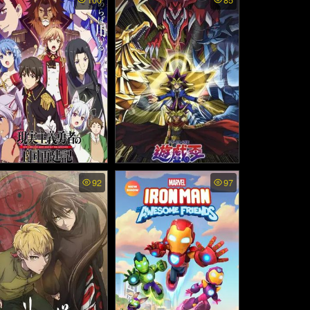
100
85
murai พากย์ไทย - บากิ จ
ตบฟ้าประทาน ภาค2 (201
ระห่ำ: ซามูไรไร้เทียมทา
6)
น (2026)
njitsu Shugi Yuusha no
YuGiOh Duel Monster พา
92
97
koku Saikenki พากย์ไท
กย์ไทย - ยูกิโอ เกมกลคนอั
- ยุทธศาสตร์กู้ชาติของรา
จฉริยะ ดูเอลมอนสเตอร์ (2
ชามือใหม่ (2021)
000)