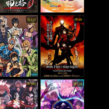
ower Of God ss2 พากย์ไ
Iron Man and His Awesom
110
88
e Friends พากย์ไทย (2025)
 - หอคอยเทพพระเจ้า ภา
ค2 (2024)
Jo’s Bizarre Adventure
Fate/stay night: Unlimited
102
119
lden Wind พากย์ไทย - โ
Blade Works (Movie) พาก
ลเดนวิน สายลมทองคำ ภ
ย์ไทย - เฟท สเตย์ ไนท์: เวท
าค4 (2019)
ย์ศาสตรา มหาสงครามจอก
ศักดิ์สิทธิ์ เดอะมูฟวี่ (2010)