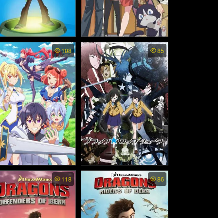
n 10 Omniverse พากย์ไ
WITCH WATCH พากย์ไทย
108
85
 - เบ็นเท็น ออมนิเวอร์ส
- วิทช์วอทช์ (2025)
(2012)
zure Skill Kinomi Maste
Black Rock Shooter พากย์
118
86
พากย์ไทย - สกิลไร้ประโย
ไทย - แบล็ค ร๊อค ชูตเตอร์
์ มาสเตอร์ผลไม้ (2025)
(2012)