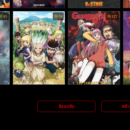
 - อิ
Cheng He Titong How Dar
Dr. Stone Science Future
D
91
74
127
e You พากย์ไทย - ทะลุมิติต
พากย์ไทย - ดอกเตอร์สโตน
เงิน
ดอ
ะลุยวังหลวง (2024)
ภาค4 (2025)
 พาก
Dr. Stone พากย์ไทย - ดร.ส
Gunbuster ss2 พากย์ไทย -
Gu
ัวตล
โตน เจ้าแห่งวิทยาศาสตร์กู้
กันบัสเตอร์ จักรกลถล่มจักร
บั
คืนอารยธรรมโลก (2019)
วาล ภาค2 (2006)
ย้อนกลับ
หน้า