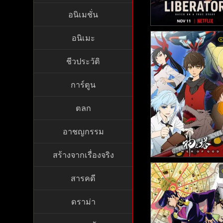
อนิเมชั่น
The Liberator พากย์ไ
อนิเมะ
020)
ชีวประวัติ
การ์ตูน
ตลก
อาชญกรรม
สร้างจากเรื่องจริง
Tower Of God พากย์ไ
สารคดี
หอคอยเทพพระเจ้า (2
ดราม่า