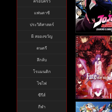
ครอบครัว
แฟนตาซี
ประวิติศาสตร์
ผี สยองขวัญ
JoJo's Bizarre Adven
Diamond Is Unbreakab
ดนตรี
โจโจ้ ล่าข้ามศตวรรษ 
แท้ไม่มีวันสลาย ภาค3
ลึกลับ
6)
โรแมนติก
ไซไฟ
ซีรีส์
Fate/stay night: Heav
กีฬา
Feel II. lost butterfly 