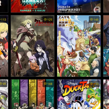
ทย (2
Gamera Rebirth พากย์ไทย
Detective Conan Episode
T
113
129
146
“ZERO”: The Shinichi Kud
- กาเมร่า รีเบิร์ธ (2023)
ทย
o Aquarium Case - ยอดนั
กสืบจิ๋วโคนัน เอพิโซด "ซีโ
ร่": คดีพิพิธภัณฑ์สัตว์น้ำขอ
งคุโด้ ชินอิจิ (2026)
ทย -
Clevatess Majuu no Ou to
Tondemo Skill de Isekai H
Jo
95
148
103
Akago to Shikabane no Y
ourou Meshi 2 พากย์ไทย -
Go
020)
uusha พากย์ไทย - เคลวาเท
สกิลสุดพิสดารกับมื้ออาหาร
ก
ส อสูรจอมราชัน (2025)
ในต่างโลก ภาค2 (2025)