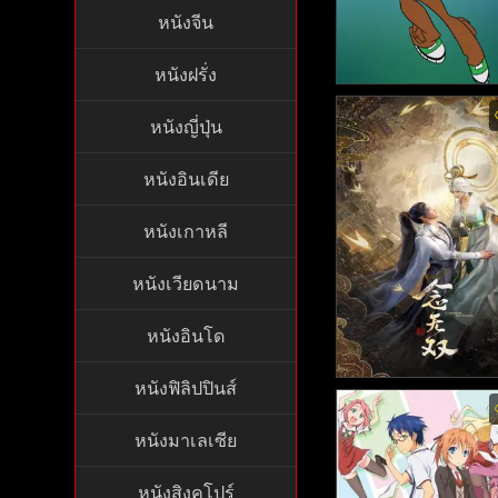
หนังจีน
หนังฝรั่ง
Ben 10 Omniverse ss
หนังญี่ปุ่น
กย์ไทย - เบ็นเท็น ออม
ร์ส ภาค3 (2013)
หนังอินเดีย
หนังเกาหลี
หนังเวียดนาม
หนังอินโด
หนังฟิลิปปินส์
Nian Wushuang พากย
- ขณะหนึ่งชั่วนิจนิรันด
หนังมาเลเซีย
024)
หนังสิงคโปร์