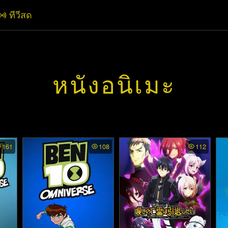
ทีวีสด
หนังอนิเมะ
161
108
112