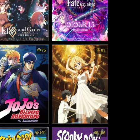
te/Grand Order: Final S
Fate/stay night: Heaven's
75
81
gularity - Grand Temple
Feel III. spring song ซับไท
f Time: Solomon ซับไทย
ย - เฟทสเตย์ไนท์ เฮเว่นส์ฟี
เฟท/แกรนด์ ออเดอร์: จุดเ
ล เดอะมูฟวี่ พาร์ตทรี: สปริง
ฐานสุดท้าย มหาวิหารแห่
ซอง (2020)
กาลเวลา โซโลมอน (202
1)
Jo’s Bizarre Adventure
Shigatsu wa Kimi no Uso
101
106
กย์ไทย - โจโจ้ ล่าข้ามศ
พากย์ไทย - เพลงรักสองหัวใ