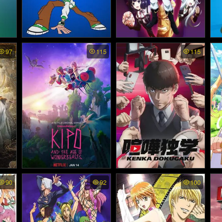
3 พา
Ben 10 Omniverse ss2 พา
Nageki no Bourei wa Intai
Be
97
115
115
shitai ss2 พากย์ไทย - วิญญ
นิเวอ
กย์ไทย - เบ็นเท็น ออมนิเวอ
ทย
าณคร่ำครวญอยากวางมือ
ร์ส ภาค2 (2012)
แล้ว ภาค2 (2025)
์ไทย
Kipo and the Age of Won
Kenka Dokugaku Viral Hit
Ha
90
92
100
derbeasts พากย์ไทย - คิโป
พากย์ไทย - นักสู้ทูปเบอร์ (2
r 
ร์ (2
กับยุคของวันเดอร์บีทส์ (20
024)
ชน
20)