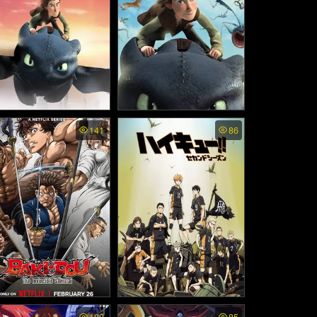
agons Defenders of Ber
Dragons Riders of Berk พ
141
86
ss2 พากย์ไทย - อภินิหารไ
ากย์ไทย - อภินิหารไวกิ้งพิชิ
กิ้งพิชิตมังกร ภาค2 (201
ตมังกร (2012)
6)
KI DOU The Invincible
Haikyuu ss2 พากย์ไทย - คู่