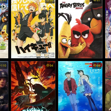
93
86
81
Sa
มหาเว
ตบฟ้าประทาน ภาค4 (202
ตบฟ้าประทาน ภาค3 (201
อม
0)
6)
e 2 -
Haikyuu พากย์ไทย - คู่ตบฟ้
The Angry Birds Movie - แ
Ge
110
94
68
ี่ 2
Ou
าประทาน (2014)
องกรีเบิร์ดส เดอะ มูฟวี่ (20
ย 
16)