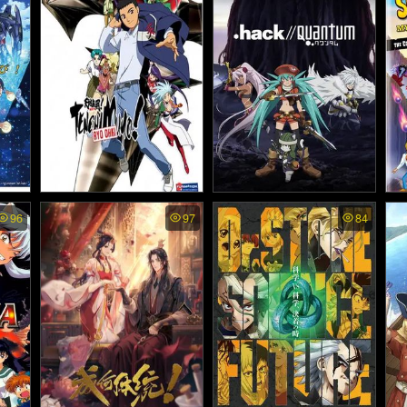
นส์ฟี
ทย - เฟทสเตย์ไนท์ เฮเว่นส์
ลอสต์
ฟีล เดอะมูฟวี่ พาร์ตวัน: เพร
9)
สเซจฟลาวเวอร์ (2017)
s Tr
Tenchi Muyo Ryo Ohki พา
Hack Quantum พากย์ไทย -
Sc
96
97
84
ลด์ไฟ
po
กย์ไทย - เทนจิกับเพื่อนต่าง
ซากุยะ คนทะลุเกมส์ (201
บี
ดาว (1992)
0)