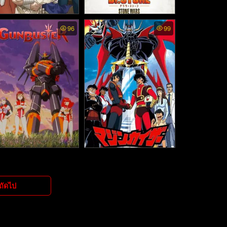
r. Stone ss3 พากย์ไทย -
Dr. Stone ss2 พากย์ไทย -
96
99
กเตอร์สโตน ภาค3 (202
ดอกเตอร์สโตน ภาค2 (202
3)
1)
nbuster พากย์ไทย - กัน
Mazinkaiser พากย์ไทย - มา
สเตอร์ จักรกลถล่มจักรวา
ชินไกเซอร์ ราชันหุ่นกายสิ
ล (1989)
ทธิ์ (2001)
ถัดไป