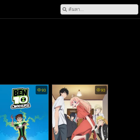
93
93