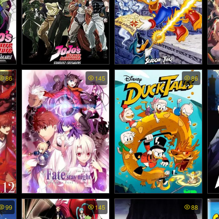
ture
JoJo's Bizarre Adventure
DuckTales ss2 พากย์ไทย -
Fa
86
145
86
le -
Stardust Crusaders พากย์
in
เป็ดน้อยผจญภัย ภาค2 (201
เพชร
o
ไทย - โจโจ้ ล่าข้ามศตวรรษ
7)
 (201
- 
นักรบประกายดาว ภาค2 (2
อก
014)
ง
en's
Fate/stay night: Heaven's
DuckTales พากย์ไทย - เป็ด
Jo
99
145
88
ซับไท
Feel I. presage flower ซับไ
พา
น้อยผจญภัย (2017)