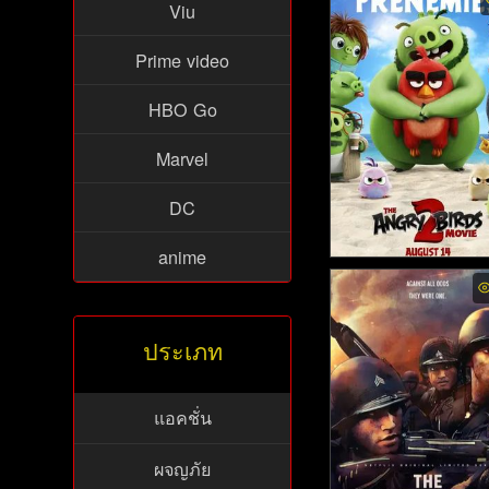
Viu
ย์ไทย - ปมปริศนา ศึก
ทย์ (2013)
Prime video
HBO Go
Marvel
DC
anime
The Angry Birds Movi
แอ็งกรี เบิร์ดส เดอะ มูว
(2019)
ประเภท
แอคชั่น
ผจญภัย