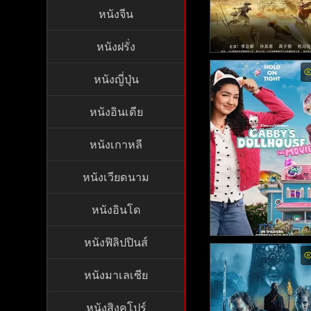
หนังจีน
หนังฝรั่ง
Desert Legend - ตำ
หนังญี่ปุ่น
ะเลทราย (2020)
หนังอินเดีย
หนังเกาหลี
หนังเวียดนาม
หนังอินโด
หนังฟิลิปปินส์
Gabby's Dollhouse: 
ovie (2025)
หนังมาเลเซีย
หนังสิงคโปร์