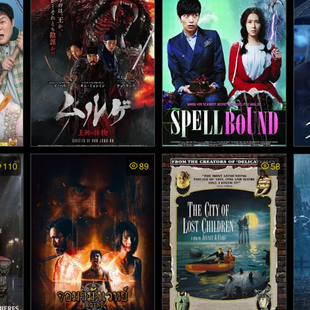
ไทย - เดอะ มัมมี่ คืนชีพจักร
นตะเกียงแก้ว (2012)
พรรดิมังกร ภาค 3 (2008)
mbie
Monstrum - พันธุ์อสูรกลาย
Spellbound - หวานใจยัยเห็
Lo
110
89
58
(202
(2018)
นผี (2011)
ไท