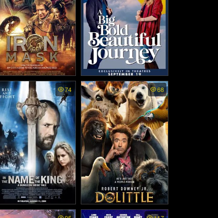
urney to China The Mys
A Big Bold Beautiful Journ
74
68
ry of Iron Mask - อภินิหา
ey - ขับตรงไปเล็กน้อยบนถ
รมังกรฟัดโลก (2019)
นนแห่งรัก (2025)
n the Name of the King:
Dolittle - ด็อกเตอร์ ดูลิตเติ้ล