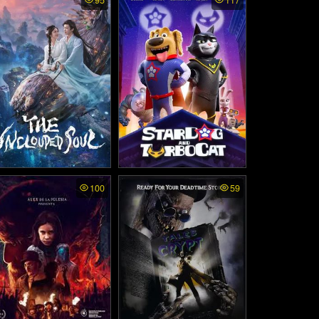
95
117
Dungeon Siege Tale - ศึ
(2020)
นักรบกองพันปีศาจ (200
7)
e Unclouded Soul พากย์
StarDog and TurboCat (2
100
59
019)
ย - เซียวเหยา พลิกชะตา
ราชาปีศาจ (2026)