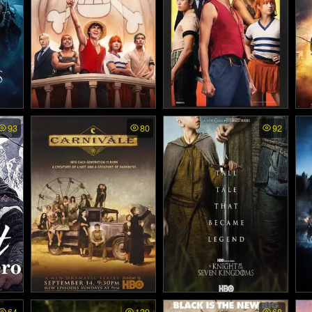
5)
One Piece ss2 พากย์ไทย -
One Piece พากย์ไทย - วัน
Jo
93
80
92
te
วันพืช ภาค 2 (2026)
พีซ (2023)
โร่ทะ
Carnivale พากย์ไทย - นรก
A Knight of the Seven Kin
I