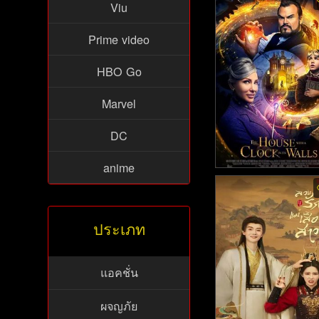
Viu
เลทราย (2025)
Prime video
HBO Go
Marvel
DC
anime
The House with a Clo
its Walls - บ้านเวทมน
ะนาฬิกาอาถรรพ์ (20
ประเภท
แอคชั่น
ผจญภัย