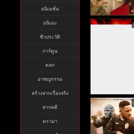
อนิเมชั่น
The Demon พากย์ไทย 
อนิเมะ
งรักแม่เสือสาว (202
ชีวประวัติ
การ์ตูน
ตลก
อาชญกรรม
สร้างจากเรื่องจริง
Fate/stay night: Unlim
Blade Works (Movie)
สารคดี
ย์ไทย - เฟท สเตย์ ไนท์
ย์ศาสตรา มหาสงครา
ดราม่า
ศักดิ์สิทธิ์ เดอะมูฟวี่ (