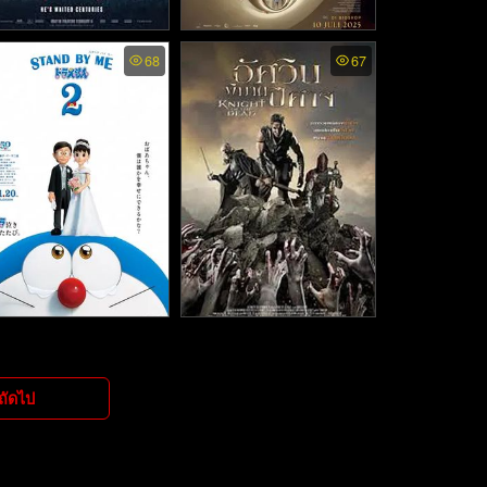
racula - แดร็กคูล่า (202
Sore A Wife from the Futu
68
67
re - Sore ภรรยาจากอนาค
5)
ต (2025)
and by Me Doraemon 2
Knight Of The Dead - อัศวิ
โดราเอมอน เพื่อนกันตลอ
นพิฆาตปีศาจ (2013)
ดไป 2 (2020)
ถัดไป