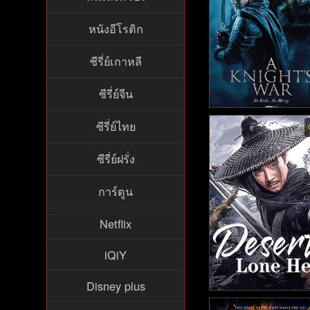
หนังอีโรติก
ซีรี่ย์เกาหลี
ซีรี่ย์จีน
A Knights War (202
ซีรี่ย์ไทย
ซีรี่ย์ฝรั่ง
การ์ตูน
Netflix
iQiY
Disney plus
Desert Lone Hero - ฮี