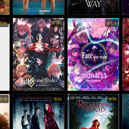
- ลว
An Endless Wedding ซับไ
The Warrior's Way พากย์ไ
Er
86
100
116
th
5)
ทย (2025)
ทย - มหาสงครามโคตรคน
ต่างพันธุ์ (2010)
ited
Fate/Grand Order: Final S
Fate/stay night: Heaven's
Fa
78
60
65
 พาก
ingularity - Grand Temple
Feel III. spring song ซับไท
Fe
of Time: Solomon ซับไทย
: เวท
ย - เฟทสเตย์ไนท์ เฮเว่นส์ฟี
ย 
- เฟท/แกรนด์ ออเดอร์: จุดเ
มจอก
ล เดอะมูฟวี่ พาร์ตทรี: สปริง
ล 
อกฐานสุดท้าย มหาวิหารแห่
2010)
ซอง (2020)
งกาลเวลา โซโลมอน (202