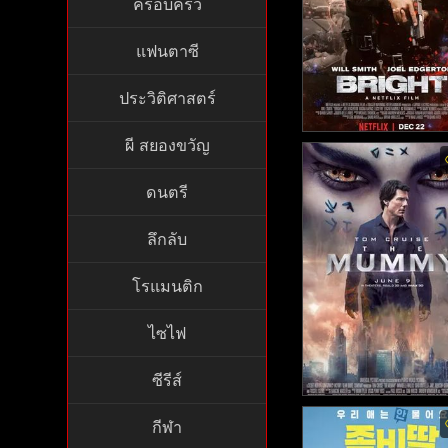
ครอบครัว
แฟนตาซี
ประวิติศาสตร์
ผี สยองขวัญ
BRIGHT พากย์ไทย - ไ
(2017)
ดนตรี
ลึกลับ
โรแมนติก
ไซไฟ
ซีรีส์
The Mummy พากย์ไทย
กีฬา
ดอะ มัมมี่ (2017)