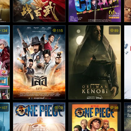
นานท
Chivalrous - ศึกเสวียนอู่ (2
Mieruko Chan - ใครว่าหนูเ
Sp
134
115
89
Re
020)
ห็นผี (2025)
The M
4 Tigers (HD) - เสือ (2025)
Obi Wan Kenobi พากย์ไทย
Pe
107
79
98
- โอบี วัน เคโนบี (2022)
ไท