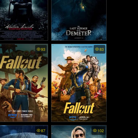
raham Lincoln Vampire
The Last Voyage of the D
93
83
unter พากย์ไทย - ประธา
emeter พากย์ไทย - การเดิ
ธิบดี ลินคอล์น นักล่าแว
นทางครั้งสุดท้ายของเดอมิเ
มไฟร์ (2012)
ทอร์ (2023)
llout ss2 พากย์ไทย - ฟอ
Fallout พากย์ไทย - ฟอลล์เอ
87
102
์เอาท์ ภารกิจฝ่าแดนฝุ่นม
าท์ ภารกิจฝ่าแดนฝุ่นมฤตยู