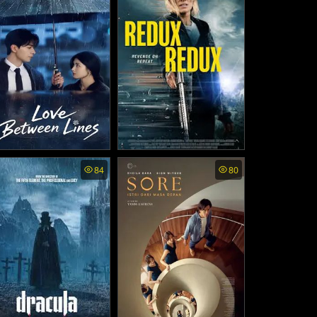
ฤตยู ภาค2 (2025)
(2024)
ve Between Lines พากย์
Redux Redux (2026)
84
80
ย - เกมรักข้ามบทบาท (2
026)