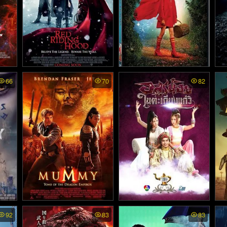
1)
บรท์
Red Riding Hood. พากย์ไท
Red Riding Hood พากย์ไท
Ab
66
70
82
H
ย - สาวหมวกแดง (2011)
ย - พลิกตำนานเทพนิยายมหั
นา
ศจรรย์ (2006)
 - เ
The Mummy 3: Tomb of T
Arsoon Noy Nai Takieng K
Fa
92
83
83
he Dragon Emperor พากย์
aew พากย์ไทย - อสูรน้อยใ
ลล