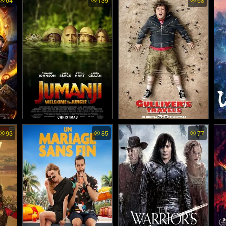
64
139
68
gdoms พากย์ไทย - อัศวินแ
A 
ลวง สวรรค์อำมหิต (2003)
ห่งเจ็ดราชอาณาจักร (202
ก
6)
ck in
Jumanji: Welcome to the J
Gullivers Travels - กัลลิเวอ
Th
93
85
77
ตร์แล
ungle - เกมดูดโลก บุกป่าม
ร์ผจญภัย (2010)
ไท
18)
หัศจรรย์ (2017)