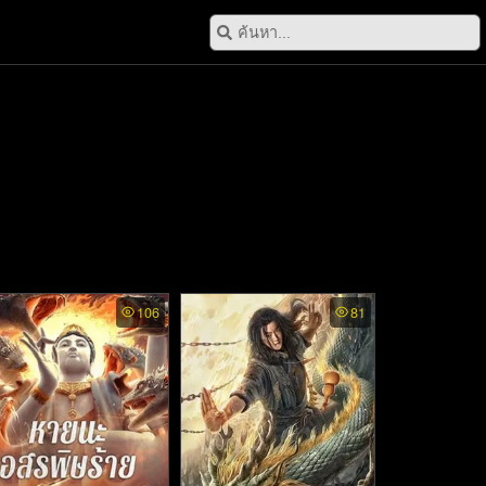
106
81