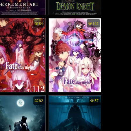
rementari The Blacksmi
Tales From The Crypt: De
84
142
 and the Devil ซับไทย - พั
mon Knight พากย์ไทย - คืน
นธนาการปีศาจ (2017)
นรกแตก (1995)
te/stay night: Heaven's
Fate/stay night: Heaven's
82
57
el II. lost butterfly ซับไท
Feel I. presage flower ซับไ
- เฟทสเตย์ไนท์ เฮเว่นส์ฟี
ทย - เฟทสเตย์ไนท์ เฮเว่นส์
เดอะมูฟวี่ พาร์ตทู: ลอสต์
ฟีล เดอะมูฟวี่ พาร์ตวัน: เพร
บัตเตอร์ฟลาย (2019)
สเซจฟลาวเวอร์ (2017)