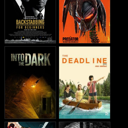
Backstabbing for Beginners -
The Predator - เดอะ เพรดเดเ
ล้วงแผนล่าทรยศ (2018)
ทอร์ (2018)
Into the Dark - สุขสันต์เทศกา
The Deadline พากย์ไทย - เดอ