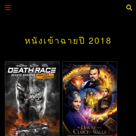
หนังเข้าฉายปี 2018