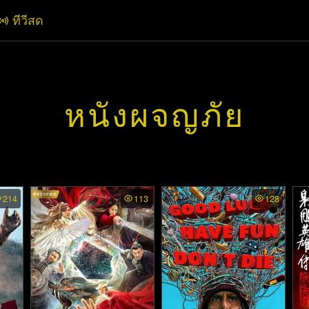
ทีวีสด
หนังผจญภัย
214
113
128