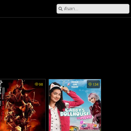
98
134