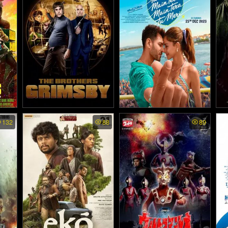
ยั
อ (2025)
มล
4)
The Brothers Grimsby - พี่
Tu Meri Main Tera Main T
Th
132
88
89
era Tu Meri (2025)
น้องสายลับ (2016)
ล่