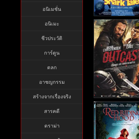
อนิเมชั่น
Shark Tale - ชาร์ค เทล
อนิเมะ
องของปลาจอมวุ่นชุลมุ
นสมุทร (2004)
ชีวประวัติ
การ์ตูน
ตลก
อาชญกรรม
สร้างจากเรื่องจริง
Outcast พากย์ไทย - อั
สารคดี
คู่ กู้บัลลังก์ (2014
ดราม่า