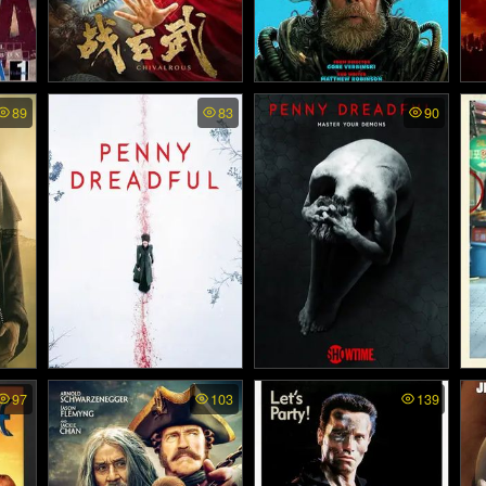
 พาก
Chivalrous - ศึกเสวียนอู่ (2
Good Luck Have Fun Do
Th
89
83
90
n’t Die (2025)
He
 (197
020)
กร
์ไทย
Penny Dreadful ss2 พากย์
Penny Dreadful พากย์ไทย
Ma
97
103
139
022)
ไทย - เรื่องเล่าเขย่าขวัญ ภ
- เรื่องเล่าเขย่าขวัญ (2014)
าค2 (2015)