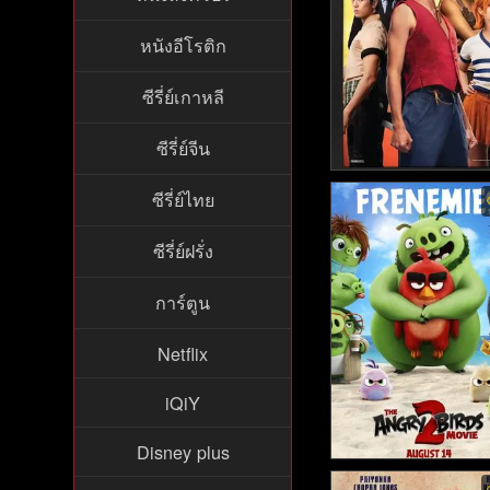
หนังอีโรติก
ซีรี่ย์เกาหลี
ซีรี่ย์จีน
One Piece พากย์ไทย -
ซีรี่ย์ไทย
พีซ (2023)
ซีรี่ย์ฝรั่ง
การ์ตูน
Netflix
iQiY
Disney plus
The Angry Birds Movi