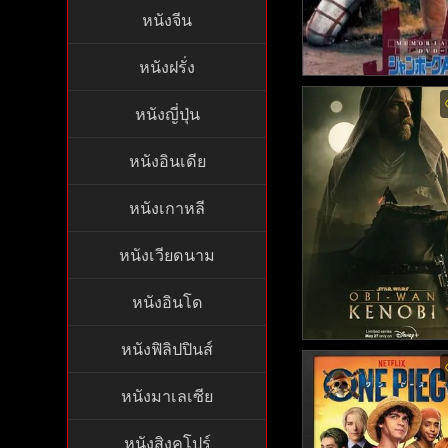
หนังจีน
หนังฝรั่ง
JUMBORG ACE1973
หนังญี่ปุ่น
ย์ไทย - จัมโบ้เอ 1973
3)
หนังอินเดีย
หนังเกาหลี
หนังเวียดนาม
หนังอินโด
หนังฟิลิปปินส์
Obi Wan Kenobi พากย
- โอบี วัน เคโนบี (2
หนังมาเลเซีย
หนังสิงคโปร์