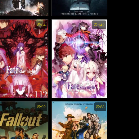
e Mile Chapter One (20
65 - 65… ผจญนรกล้านปี
84
142
26)
(2023)
te/stay night: Heaven's
Fate/stay night: Heaven's
92
83
el II. lost butterfly ซับไท
Feel I. presage flower ซับไ
- เฟทสเตย์ไนท์ เฮเว่นส์ฟี
ทย - เฟทสเตย์ไนท์ เฮเว่นส์
เดอะมูฟวี่ พาร์ตทู: ลอสต์
ฟีล เดอะมูฟวี่ พาร์ตวัน: เพร
บัตเตอร์ฟลาย (2019)
สเซจฟลาวเวอร์ (2017)