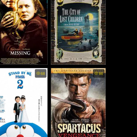
คฆ์ร้ายโชซอน ตอน ควา
ับเกาะหายสาบสูญ (201
5)
e Missing - เดอะ มิสซิ่ง
The City of Lost Children -
68
86
จอมโจรวิปราสขโมยฝัน (1
ามัจจุราชแดนเถื่อน (200
995)
3)