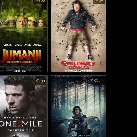
138
68
Dungeon Siege Tale - ศึ
(2020)
นักรบกองพันปีศาจ (200
7)
manji: Welcome to the J
Gullivers Travels - กัลลิเวอ
80
77
gle - เกมดูดโลก บุกป่าม
ร์ผจญภัย (2010)
หัศจรรย์ (2017)