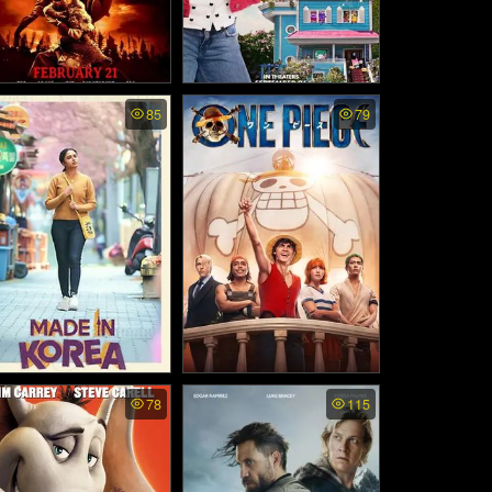
e Legend of the Condor
Gabby's Dollhouse: The M
85
79
roes The Gallants - มัง
ovie (2025)
หยก จอมยุทธ์ผู้ยิ่งใหญ่ (2
025)
de in Korea - สร้างฝันใ
One Piece ss2 พากย์ไทย -
78
115
นเกาหลี (2026)
วันพืช ภาค 2 (2026)