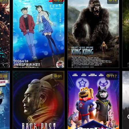
71
65
74
ี่ 2
gdoms พากย์ไทย - อัศวินแ
A 
องกรีเบิร์ดส เดอะ มูฟวี่ (20
ห่งเจ็ดราชอาณาจักร (202
ก
16)
6)
 ชำระ
Detective Conan Episode
King Kong. - คิงคอง (200
Ju
69
91
117
“ZERO”: The Shinichi Kud
un
026)
5)
o Aquarium Case - ยอดนั
กสืบจิ๋วโคนัน เอพิโซด "ซีโ
ร่": คดีพิพิธภัณฑ์สัตว์น้ำขอ
งคุโด้ ชินอิจิ (2026)