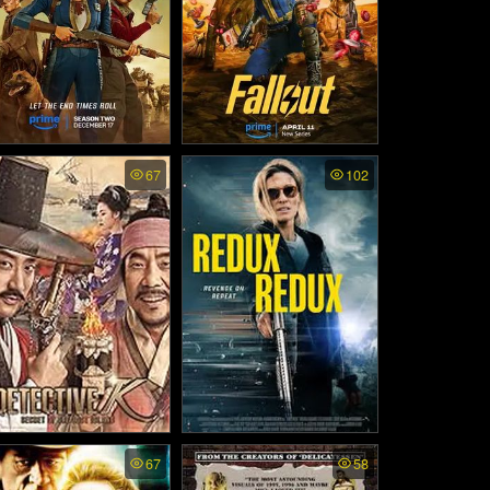
llout ss2 พากย์ไทย - ฟอ
Fallout พากย์ไทย - ฟอลล์เอ
67
102
์เอาท์ ภารกิจฝ่าแดนฝุ่นม
าท์ ภารกิจฝ่าแดนฝุ่นมฤตยู
ฤตยู ภาค2 (2025)
(2024)
tective K: Secret Of Th
Redux Redux (2026)
67
58
Lost Island - ยอดนักสืบพ