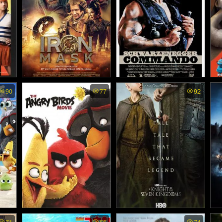
 วัน
Journey to China The Mys
Commando - คอมมานโด
Ho
90
77
92
tery of Iron Mask - อภินิหา
(1985)
ร์
รมังกรฟัดโลก (2019)
e 2 -
The Angry Birds Movie - แ
A Knight of the Seven Kin
I