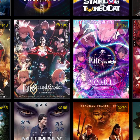
 เรื่
Back to the Past - เจาะเว
StarDog and TurboCat (2
On
148
100
116
019)
นป่ว
ลาหาจิ๋นซี เดอะมูฟวี่ (202
5)
ศวิน
Fate/Grand Order: Final S
Fate/stay night: Heaven's
Fa
65
66
70
ingularity - Grand Temple
Feel III. spring song ซับไท
Fe
)
of Time: Solomon ซับไทย
ย - เฟทสเตย์ไนท์ เฮเว่นส์ฟี
ย 
- เฟท/แกรนด์ ออเดอร์: จุดเ
ล เดอะมูฟวี่ พาร์ตทรี: สปริง
ล 
อกฐานสุดท้าย มหาวิหารแห่
ซอง (2020)
งกาลเวลา โซโลมอน (202