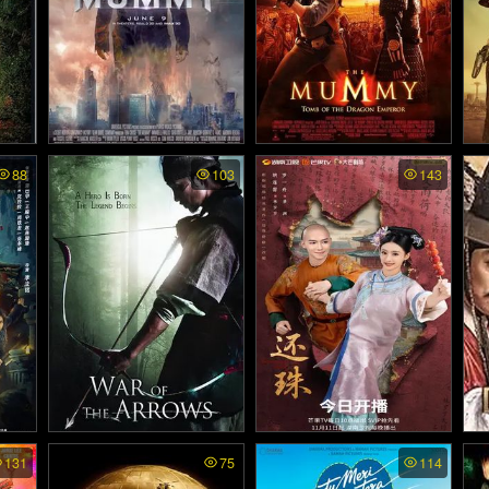
1)
ย์ไท
The Mummy พากย์ไทย - เ
The Mummy 3: Tomb of T
Fa
88
103
143
he Dragon Emperor พากย์
ายมหั
ดอะ มัมมี่ (2017)
ลล
ไทย - เดอะ มัมมี่ คืนชีพจักร
พรรดิมังกร ภาค 3 (2008)
ster
War of The Arrows. - สงค
Returning Pearl พากย์ไทย
De
131
75
114
ียงซี
e 
รามธนูพิฆาต (2011)
- พลิกชะตาองค์หญิงกำมะล