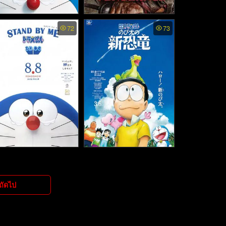
and by Me Doraemon 2
Spartacus ss2 พากย์ไทย -
72
73
โดราเอมอน เพื่อนกันตลอ
สปาร์ตาคัส ขุนศึกชาติทมิฬ
ดไป 2 (2020)
ภาค2 (2012)
tand by Me Doraemon -
Doraemon the Movie: Nob
ตนด์บายมี โดราเอมอน เ
ita's New Dinosaur - โดรา
พื่อนกันตลอดไป (2014)
เอมอน เดอะ มูฟวี่: ไดโนเส
ถัดไป
าร์ตัวใหม่ของโนบิตะ (202
0)