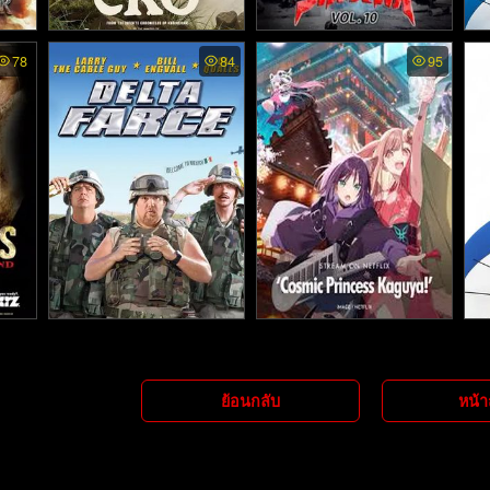
การก
Eko - เสียงสะท้อนจากหุบเ
ULTRAMAN LEO1974 พา
St
78
84
95
- 
)
ขา (2025)
กย์ไทย - อุลตร้าแมนเลโอ
(1974)
 สปา
Delta Farce - กองร้อยซ่าส์
Cosmic Princess Kaguya!
S
- เจ้าหญิงกระบอกไม้ไผ่ ใน
สแ
ฬ (20
ผ่าเหล่าเพี้ยน (2007)
โลกเมตาเวิร์ส (2026)
ย้อนกลับ
หน้า