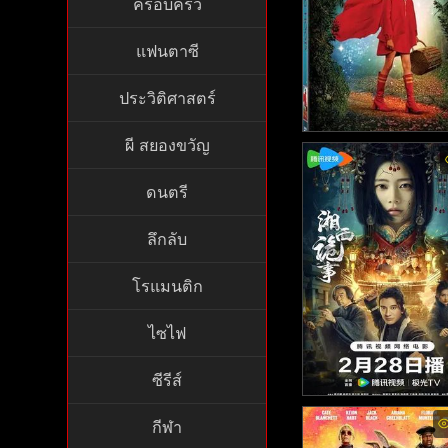
ครอบครัว
แฟนตาซี
ประวิติศาสตร์
ผี สยองขวัญ
Red Riding Hood พาก
ย - พลิกตำนานเทพนิย
ดนตรี
ศจรรย์ (2006)
ลึกลับ
โรแมนติก
ไซไฟ
ซีรีส์
Strange Things in We
กีฬา
n Hunan. - คดีลึกลับเซ