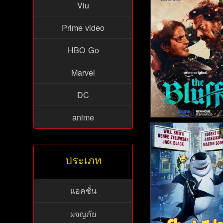
Viu
แอ็งกรี เบิร์ดส เดอะ มูว
(2019)
Prime video
HBO Go
Marvel
DC
anime
The Bluff - เดอะบลัฟ
แค้นราชินีโจรสลัด (2
ประเภท
แอคชั่น
ผจญภัย