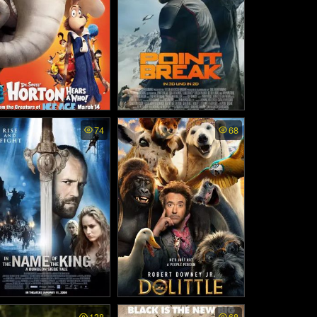
rton Hears A Who - ฮอ
Point Break - ปล้นข้ามโค
74
68
ตัน กับ โลกจิ๋วสุดมหัศจรร
ตร (2015)
ย์ (2008)
n the Name of the King:
Dolittle - ด็อกเตอร์ ดูลิตเติ้ล