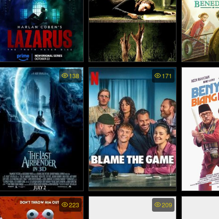
Harlan Cobens LAZARUS
Beneath (2006)
The Myste
138
171
พากย์ไทย - ลาซารัสของ
Society s
ฮาร์ลาน โคเบน (2025)
เบเนดิกท
The Last Airbender - มหา
Blame the Game
Benyamin 
223
209
(Spieleabend) - รักลุ้น…
(
ศึก 4 ธาตุ จอมราชันย์