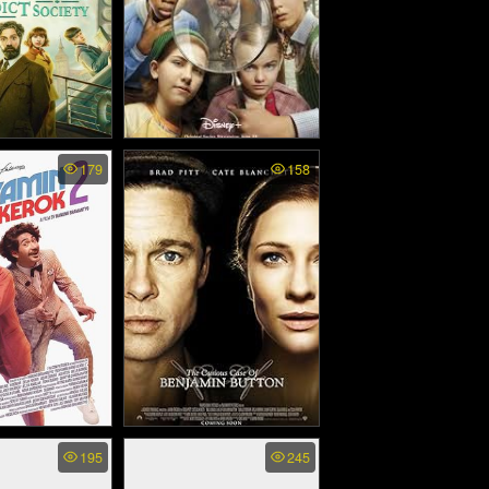
rious Benedict
The Mysterious Benedict
179
158
s2 - สมาคมลับ
Society - สมาคมลับเบเน
์ ภาค2 (2022)
ดิกท์ (2021)
Biang Kerok 2
The Curious Case of
195
245
2020)
Benjamin Button - เบนจา