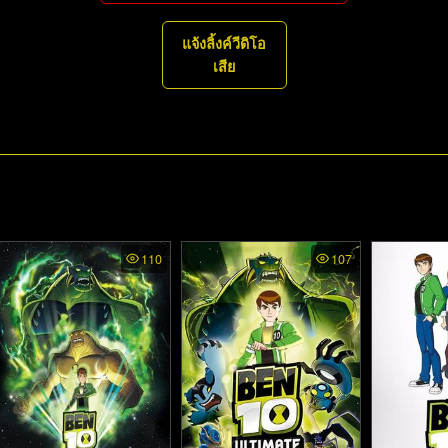
แจ้งลิ้งค์วีดิโอ
เสีย
110
107