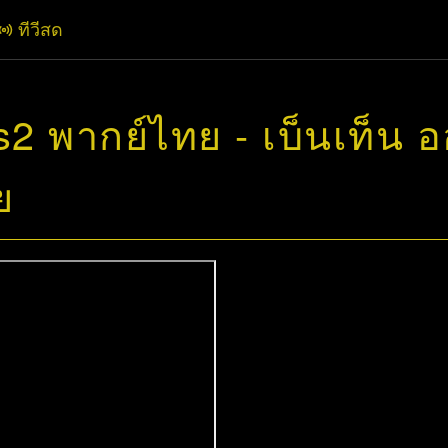
ทีวีสด
2 พากย์ไทย - เบ็นเท็น 
ย