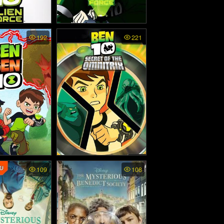
ien Force ss2
Ben 10 Alien Force พากย์
192
221
 เบ็นเท็น พลังเอ
ไทย - เบ็นเท็น พลังเอเลี่ยน
ภาค2 (2008)
(2008)
 Ben Gen 10
Ben 10 Secret Of The
109
108
) พากย์ไทย
Omnitrix - เบ็นเท็น ความ
ลับของออมนิทริกซ์ เดอะ
มูฟวี่ พากย์ไทย