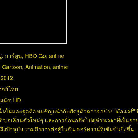
่:
การ์ตูน
,
HBO Go
,
anime
:
Cartoon
,
Animation
,
anime
:
2012
ากย์ไทย
หนัง:
HD
ี้ เบ็นและรูคต้องเผชิญหน้ากับศัตรูตัวฉกาจอย่าง "มัลแวร์" ท
ัวเอเลี่ยนตัวใหม่ๆ และการย้อนอดีตไปดูช่วงเวลาที่เบ็นอายุ
ึงปัจจุบัน รวมถึงการต่อสู้ในอันเดอร์ทาวน์ที่เข้มข้นยิ่งขึ้น