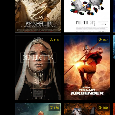
Ben Hur - เบน เฮอร์
Manta Ray (Kraben rahu)
125
157
- กระเบนราหู (2018)
(2016)
Benedetta - เบเนเดตต้า
Avatar The Last
159
199
Airbender พากย์ไทย - เณร
ใครอยากให้เธอบาป