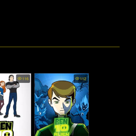
116
112