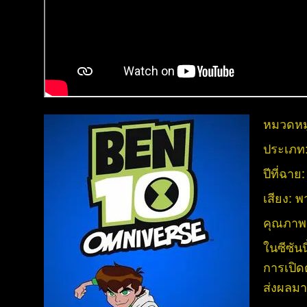
หมวดหมู
ประเภท
ปีที่ฉาย
เสียง:
พ
คุณภาพ
ในซีซันน
การเปิดต
ส่งผลมาถ