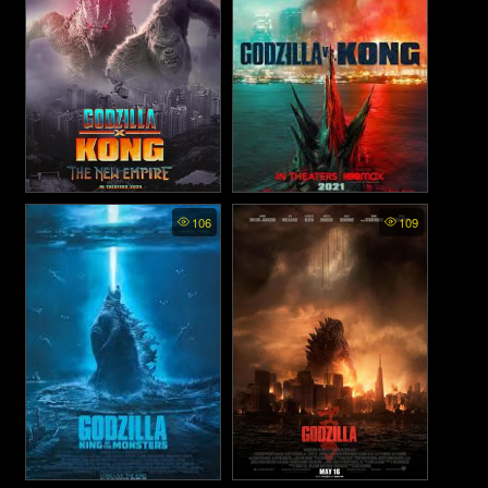
Godzilla x Kong: The New
Godzilla vs. Kong. - ก็อดซิล
106
109
Empire - ก็อดซิลล่า ปะทะ
ล่า ปะทะ คอง (2021)
คอง 2 อาณาจักรใหม่ (2024)