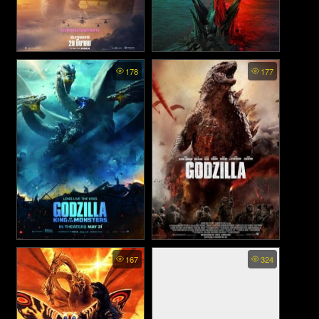
Godzilla x Kong: The New
Godzilla vs. Kong - ก็อดซิลล่า
178
177
Empire - ก็อดซิลล่า ปะทะ
ปะทะ คอง (2021)
คอง 2 อาณาจักรใหม่ (2024)
Godzilla King of the
Godzilla - ก็อดซิลล่า (2014)
167
324
Monsters - ก็อดซิลล่า 2 ราชัน
แห่งมอนสเตอร์ (2019)