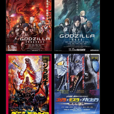
Godzilla 2: City on the Edge
Godzilla Planet Of The
71
67
of Battle - ก็อดซิลล่า สงคราม
Monsters - ก็อดซิลล่า ดาว
ใกล้ปะทุ (2018)
เคราะห์แห่งสัตว์ประหลาด
(2017)