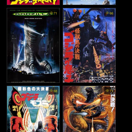
Godzilla vs. Destoroyah - ก็
Godzilla: Tokyo S.O.S. - ก็อด
71
66
อตซิลล่า ถล่ม เดสทรอยย่า ศึก
ซิลลา ศึกสุดยอดจอมอสูร
อวสานก็อตซิลล่า (1995)
(2003)
Godzilla - ก็อตซิลล่า อสูรพันธุ์
Son of Godzilla - ลูกก็อตซิล
68
71
นิวเคลียร์ล้างโลก (1998)
ล่าอาละวาด (1967)