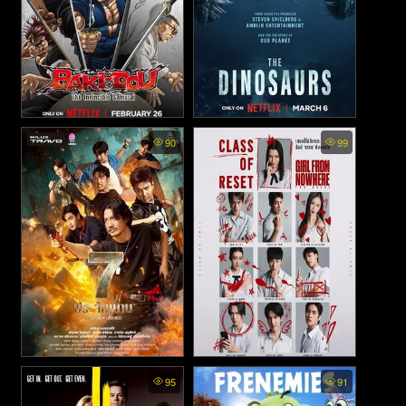
BAKI DOU The Invincible
The Dinosaurs พากย์ไทย -
90
99
Samurai พากย์ไทย - บากิ จอม
ไดโนเสาร์ กำเนิดและดับสูญ
ระห่ำ: ซามูไรไร้เทียมทาน
(2026)
(2026)
The Seven Legends พากย์
Girl from Nowhere The Reset
95
91
พากย์ไทย - เด็กใหม่ (2026)
ไทย - 7 ประจัญบาน (2026)