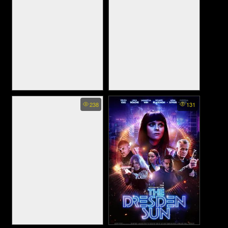
Disconnect The Wedding
THE WEDDING VEIL
238
131
Planner - ต่อไม่ติด วิวาห์พาวุ่น
LEGACY - มหัศจรรย์รักผ้า
(2023)
คลุมหน้าเจ้าสาว 3 (2022)