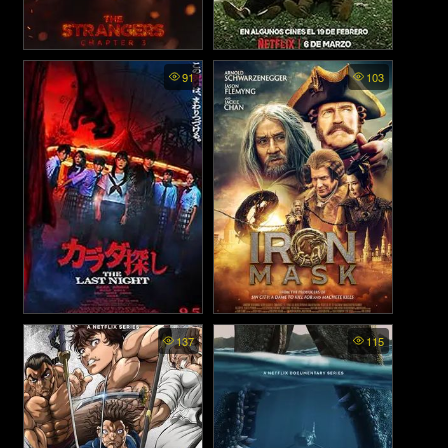
The Strangers Chapter 3 -
Strangers in the Park - คน
91
103
กระชากหน้าอำมหิต (2026)
แปลกหน้าในสวน (2026)
Karada Sagashi: The Last
Journey to China The
137
115
Night - ตามล่าศพสยอง คืน
Mystery of Iron Mask -
อภินิหารมังกรฟัดโลก (2019)
สุดท้าย (2025)