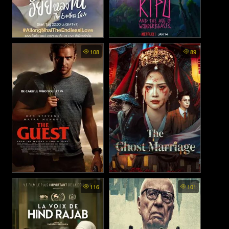
Ai Long Nhai The Endless
Kipo and the Age of
108
89
Love - อัยย์หลงไน๋ (2023)
Wonderbeasts พากย์ไทย - คิ
โปกับยุคของวันเดอร์บีทส์
(2020)
The Guest - ขาโหดมาเคาะถึง
The Ghost Marriage - สุสาน
116
101
บ้าน (2014)
ลวงห้วงอารมณ์ (2026)