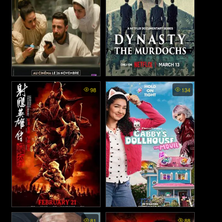
The Voice of Hind Rajab
Dynasty The Murdochs พากย์
98
134
(2025)
ไทย - ไดนาสตี้ ตระกูลเม
อร์ด็อค (2026)
The Legend of the Condor
Gabby's Dollhouse: The
81
88