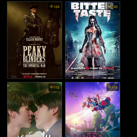
The Wedding Contract (2023)
The Dresden Sun (2026)
124
143
Peaky Blinders The Immortal
The Bitter Taste (2025)
112
115
Man - พีกี้ ไบลน์เดอร์ส ชายผู้
เป็นอมตะ (2026)