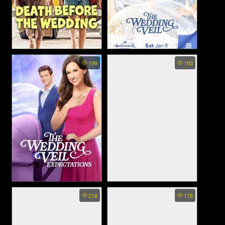
Death Before the Wedding -
The Wedding Veil Legacy -
199
193
ตายก่อนแต่ง (2025)
มหัศจรรย์รักผ้าคลุมหน้าเจ้า
สาว 3 (2022)
The Wedding Veil
The Wedding Date - นายคน
218
176
Expectations (2023)
นี้ที่หัวใจบอก…ใช่เลย (2005)