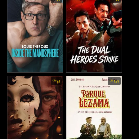
Heroes The Gallants - มังกร
Movie (2025)
หยก จอมยุทธ์ผู้ยิ่งใหญ่ (2025)
Louis Theroux Inside the
The Dual Heroes Strike - สอง
91
129
Manosphere - หลุยส์ เทอโรซ์
ฮีโร่บุกทะลวง (2026)
เจาะโลกยุคใหม่ของชายนิยม
(2026)