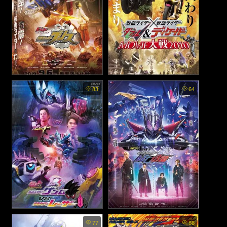
Build New World: Kamen
Kamen Rider × Kamen Rider
83
64
Rider Grease - มาสค์ไรเดอร์บิ
W & Decade: Movie War -
มาสค์ไรเดอร์ × มาสค์ไรเดอร์
ลด์ นิวเวิลด์: มาสค์ไรเดอร์กรีส
ดับเบิล & ดีเคด: มูฟวี่ แวอร์
(2013)
(2010)
Kamen Rider Ex-Aid Trilogy:
Zero-One Others: Kamen
77
66
Another Ending - Part III:
Rider MetsubouJinrai - มาสค์