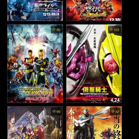
Kamen Rider Beyond
Kamen Rider Saber: The
96
103
Generations - มาสค์ไรเดอร์
Phoenix Swordsman and the
Book of Ruin - มาสค์ไรเดอร์
ศึกไอ้มดแดงข้ามศตวรรษ
เซเบอร์ เดอะมูฟวี่: นักดาบ
(2021)
ฟีนิกซ์และสมุดแห่งหายนะ
(2020)
Kamen Rider Zero-One the
Kamen Rider Reiwa The
99
82
Movie: Real×Time - มาสค์ไร
First Generation - มาสค์ไรเด
เดอร์เซโร่วัน เดอะมูฟวี่: เรอัล
อร์: กำเนิดใหม่ไอ้มดแดงยุค
ไทม์ (2020)
เรย์วะ (2019)