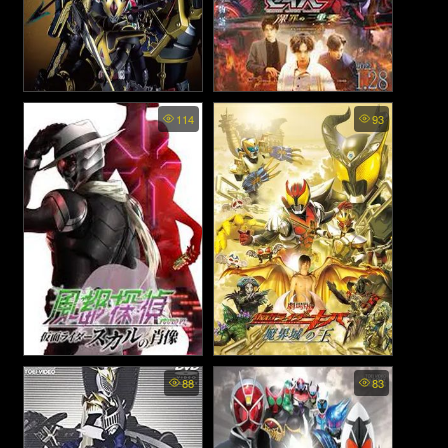
Kamen Rider Blade: Missing
Kamen Rider Saber: Trio of
114
93
Ace - มาสค์ไรเดอร์เบลด: มิซ
Deep Sin - มาสค์ไรเดอร์เซ
ซิ่งเอช (2004)
เบอร์: บทสรุปแห่งบาปทั้งสาม
(2022)
Fuuto Tantei: Kamen Rider
Kamen Rider Kiva: King of
88
83
Skull no Shouzou - ยอด
the Castle in the Demon
World - มาสค์ไรเดอร์คิบะ:
นักสืบแห่งฟูโตะ ภาพสลักแห่
ราชันย์แห่งปราสาทโลกมาร
งมาสค์ไรเดอร์สกัล (2024)