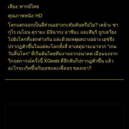
เสียง:
พากย์ไทย
คุณภาพหนัง:
HD
โลกแตกออกเป็นสี่ส่วนอย่างกะทันหันหรือไม่? เคย์วะ ซา
กุไร เนโอน คุรามะ มิจินากะ อาซึมะ และสึมุริ ถูกเหวี่ยง
ไปยังโลกที่แตกต่างกัน และด้วยเหตุผลบางอย่าง เอซจึง
ปรากฏตัวขึ้นในแต่ละโลกทั้งสี่ สาเหตุน่าจะมาจาก "เกม
วันสิ้นโลก" ที่เริ่มต้นโดยทีมงานจากอนาคต เมื่อมองจาก
วิกฤตการณ์ครั้งนี้ XGeats ที่ลึกลับก็ปรากฏตัวขึ้น แล้ว
อะไรจะเกิดขึ้นกับเอซและเพื่อนๆ ของเขา?