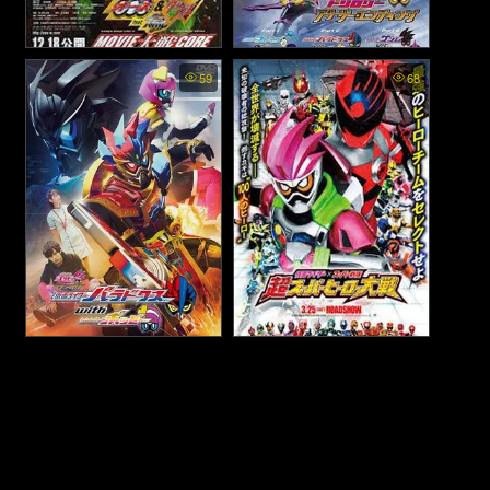
Kamen Rider × Kamen Rider
Kamen Rider Ex-Aid Trilogy:
59
68
OOO & W feat. Skull: Movie
Another Ending - Part I:
War Core - มาสค์ไรเดอร์ ×
Brave & Snipe - มาสค์ไรเดอร์
มาสค์ไรเดอร์ โอส & ดับเบิล
เอ็กเซด ไตรโลจี้: อนาเธอร์
feat. สคัล: มูฟวี่ แวอร์ คอร์
เอนดิ้ง - เบรฟ และ สไนป์
(2010)
(2018)
Kamen Rider Ex-Aid Trilogy:
Kamen Rider × Super
Another Ending - Kamen
Sentai: Chou Super Hero
Rider Para-DX with Poppy -
Taisen - มาสค์ไรเดอร์ ปะทะ ซู
มาสค์ไรเดอร์เอ็กเซด ไตรโลจี้:
เปอร์เซนไต: อภิมหาศึกรวมพล
อนาเธอร์ เอนดิ้ง - พาราดอกซ์
ซูเปอร์ฮีโร่ (2017)
และ ป๊อปปี้ (2018)