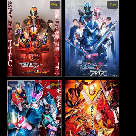
Kamen Rider 555 20th:
Shin Kamen Rider - ชิน มาส
91
94
Paradise Regained - มาสค์ไร
ค์ไรเดอร์ (2023)
เดอร์ไฟส์ 20 ปี: ศึกสงคราม
ทวงคืนสวรรค์ (2024)
Kamen Rider Saber × Ghost
Kamen Rider Specter ×
95
82
- มาสค์ไรเดอร์เซเบอร์ × โกสต์
Blades - มาสค์ไรเดอร์สเปค
(2021)
เตอร์ × เบลด (2021)