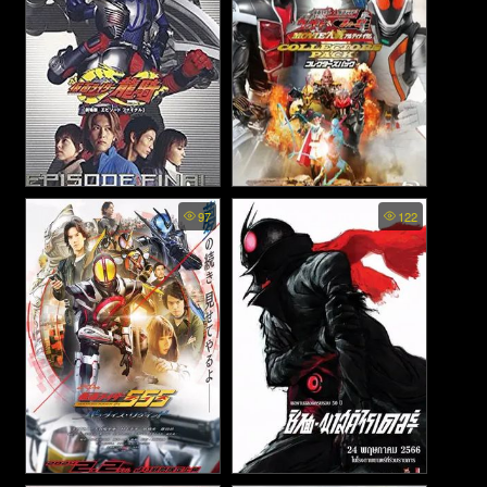
(2008)
Kamen Rider Ryuki: Episode
Kamen Rider × Kamen Rider
97
122
Final - มาสค์ไรเดอร์ริวคิ:
Wizard & Fourze: Movie War
Ultimatum - มาสค์ไรเดอร์ ×
เอพพิโซด ไฟนอล (2002)
มาสค์ไรเดอร์ วิซาร์ด & โฟร์
เซ: มูฟวี่ ไทเซน อัลติเมตัม
(2012)