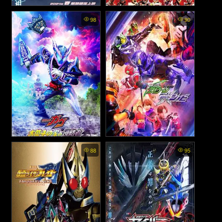
Kamen Rider Geats V-
Kamen Rider Geats ×
98
90
CINEXT Jyamato Awaking -
Revice: Movie Battle Royale
มาสค์ไรเดอร์กีทส์: การตื่นขึ้น
- มาสค์ไรเดอร์ กีทส์ X รีไวซ์:
ของจามาโตะ (2024)
มูฟวี่ แบทเทิลรอยัล (2022)
Kamen Rider Gavv: Invaders
Geats Extra: Kamen Rider
88
95
of the Candy House - มาสค์
Tycoon meets Kamen Rider
Shinobi - กีทส์ เอ็กซ์ตร้า: มาส
ไรเดอร์กาบุ: ผู้บุกรุกบ้านแห่ง
ค์ไรเดอร์ไทคูน พบ มาสค์ไรเด
ขนม (2025)
อร์ชิโนบิ (2023)