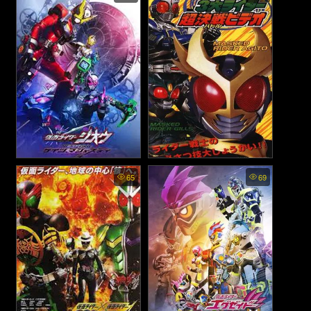
Genm vs. Lazer - มาสค์ไรเด
ไรเดอร์เซโร่วัน อะเธอร์ส: มาส
อร์เอ็กเซด ไตรโลจี้: อนาเธอร์
ค์ไรเดอร์เม็ทสึโบจินไร (2021)
เอนดิ้ง - เก็นมุ VS เลเซอร์
(2018)
Kamen Rider Zi-O Next
Kamen Rider Agito: Three
65
69
Time: Geiz, Majesty - มาสค์
Great Riders / Burning &
Shining Form - มาสค์ไรเดอร์
ไรเดอร์จีโอ เน็กซ์ไทม์: เกซ มา
อากิโตะ ทีวีสเปเชียล: การ
เจสตี้ (2020)
ปรากฏตัวของเบิร์นนิ่งและไช
นิ่งฟอร์ม (2001)