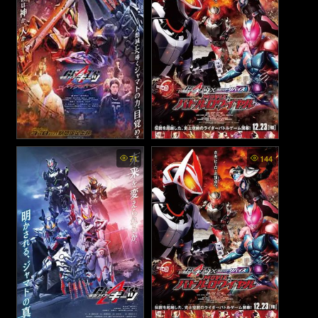
Kamen Rider Geats:
Kamen Rider Geats ×
71
144
Jyamato Awaking - มาสค์ไร
Revice: Movie Battle Royale
- มาสค์ไรเดอร์กีทส์ × รีไวส์:
เดอร์กีทส์: การตื่นขึ้นของจา
มูฟวี่ แบทเทิลรอยัล (2022)
มะโตะ (2024)