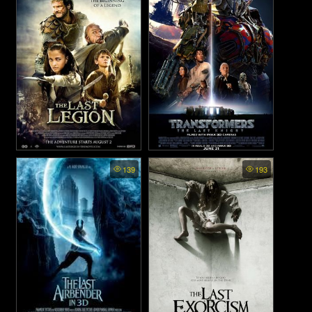
(2018)
The Last Legion - ตำนานดาบ
Transformers 5: THE LAST
139
193
KNIGHT - อัศวินรุ่นสุดท้าย
คิงอาเธอร์ (2007)
(2017)