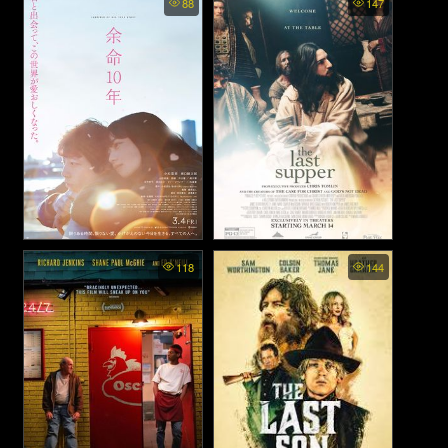
88
147
เดือด สังเวียนระห่ำ (2025)
สายใยนิรันดร์ (2010)
The Last 10 Years - สุดท้าย
The Last Supper (2025)
118
144
และตลอดไป (2022)