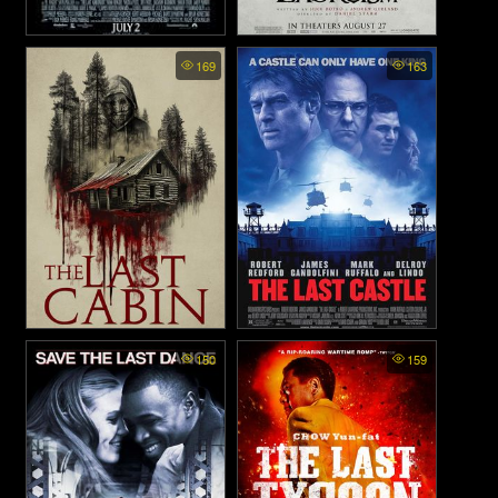
The Last Airbender - มหาศึก
The Last Exorcism - นรก
169
163
4 ธาตุ จอมราชันย์ (2010)
เฮี้ยน (2010)
The Last Cabin (2025)
The Last Castle - กบฏป้อม
150
159
ทมิฬ (2001)