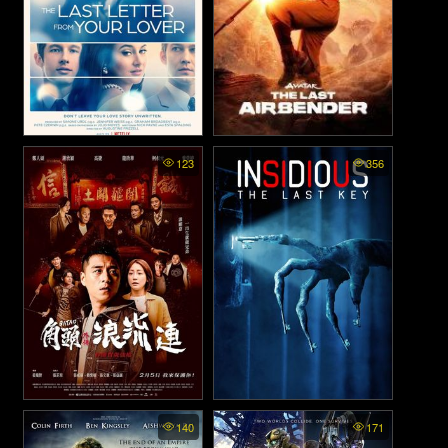
The Last Letter from Your
Avatar The Last Airbender
123
356
Lover - จดหมายรักจากอดีต
พากย์ไทย - เณรน้อยเจ้า
(2021)
อภินิหาร (2024)
Gatao: The Last Stray - เจ้า
Insidious 4: The Last Key -
140
171
วิญญาณตามติด: กุญแจผีบอก
พ่อ หัวใจพเนจร (2021)