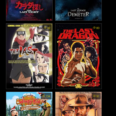
Karada Sagashi: The Last
The Last Voyage of the
92
83
Night - ตามล่าศพสยอง คืน
Demeter พากย์ไทย - การเดิน
สุดท้าย (2025)
ทางครั้งสุดท้ายของเดอมิเทอร์
(2023)
The Last Naruto the Movie -
The Last Dragon (1985)
134
91
นารูโตะ เดอะ มูฟวี่ 10 ปิด
ตำนานวายุสลาตัน (2014)