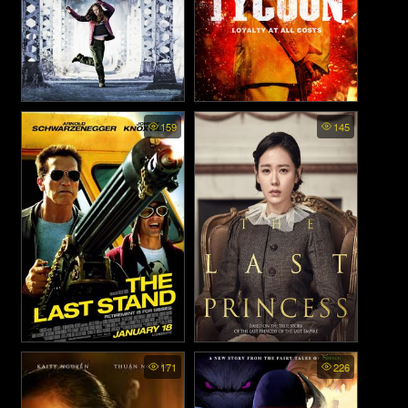
Save the Last Dance - ฝ่ารัก
The Last Tycoon - เจ้าพ่อ
159
145
ฝ่าฝัน เต้นสะท้านโลก (2001)
เซี่ยงไฮ้คนสุดท้าย (2012)
The Last Stand - นายอำเภอ
The Last Princess - ท็อกฮเย
171
226
คนพันธุ์เหล็ก (2013)
ความหวังสุดท้ายของโชซอน
(2016)