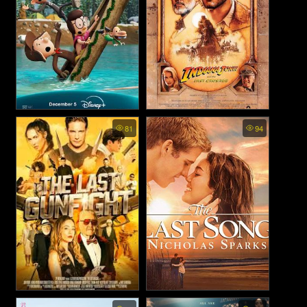
Diary of a Wimpy Kid The
INDIANA JONES 3 AND
81
94
Last Straw (2025)
THE LAST CRUSADE -
ขุมทรัพย์สุดขอบฟ้า 3 ตอน ศึก
อภินิหารครูเสด (1989)
The Last GunFight - ดวล
The Last Song - บทเพลงรัก