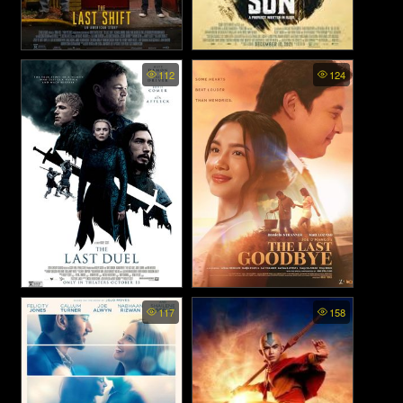
The Last Shift - กะสุดท้าย
The Last Son (2021)
112
124
(2020)
The Last Duel - ดวลชีวิต ลิขิต
The Last Goodbye - คำลา
117
158
ชะตา (2021)
ครั้งสุดท้าย (2025)