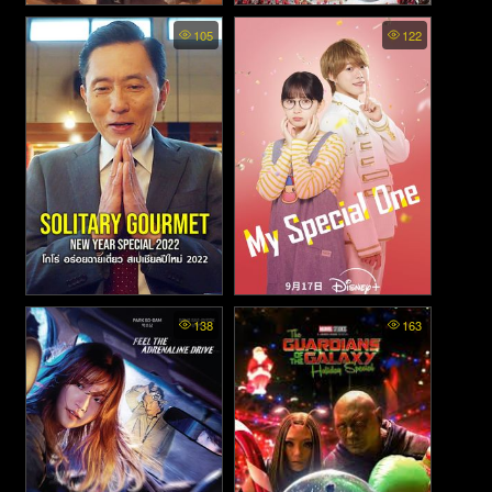
Special Police and Snake
Ressha Sentai ToQger vs.
105
122
Revenge - หายนะอสรพิษร้าย
Kamen Rider Gaim: Spring
Break Special - ขบวนการ
(2026)
รถไฟ ทคคิวเจอร์ VS มาสค์ไร
เดอร์ไกมุ: ตอนพิเศษรวมพลรับ
ปิดเทอมฤดูใบไม้ผลิ (2014)
Solitary Gourmet New Year
My Special One (2025)
138
163
Special - โกโร่ อร่อยฉาย
เดี่ยว สเปเชียลปีใหม่ (2022)