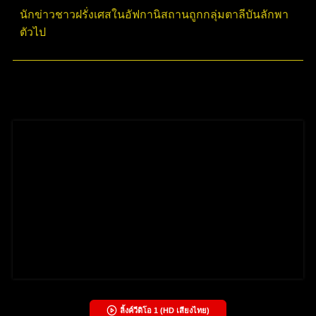
นักข่าวชาวฝรั่งเศสในอัฟกานิสถานถูกกลุ่มตาลีบันลักพา
ตัวไป
ลิ้งค์วีดิโอ
1
(HD เสียงไทย)