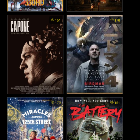
Red One - เรดวัน (2024)
Kickboxer: Retaliation -
151
176
สังเวียนแค้น สังเวียนชีวิต 6
(2018)
Capone (2020)
Birdman - เบิร์ดแมน มายาดาว
170
151
(2014)