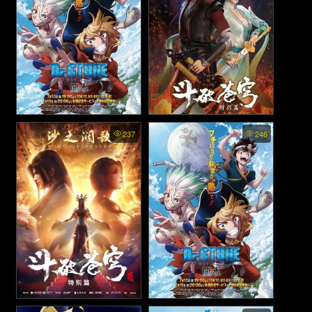
Dr. Stone Ryusui (2022)
Fights Break Sphere
237
246
Special ซับไทย
Specials ซับไทย - สัประยุทธ์
ทะลุฟ้า ภาคพิเศษ 1 หยุนจื่อ
Fights Break Sphere
Dr. Stone Ryusui (2022)