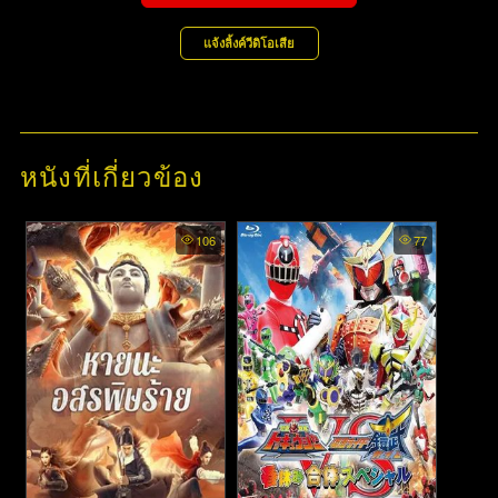
แจ้งลิ้งค์วีดิโอเสีย
หนังที่เกี่ยวข้อง
106
77