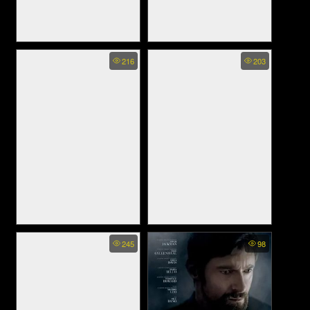
Deaw Special Super Soft
Sniper Special Ops - ยุทธการ
216
203
Power - เดี่ยวสเปเชียล ซูเปอร์
ถล่มนรก (2016)
ซอฟต์ พาวเวอร์ (2024)
Special Police and Snake
Carolin Kebekus: The Last
245
98
Revenge - หายนะอสรพิษร้าย
Christmas Special - คาโรลิน
(2021)
เคเบคัส: คริสต์มาสสุดพิเศษ
(2021)