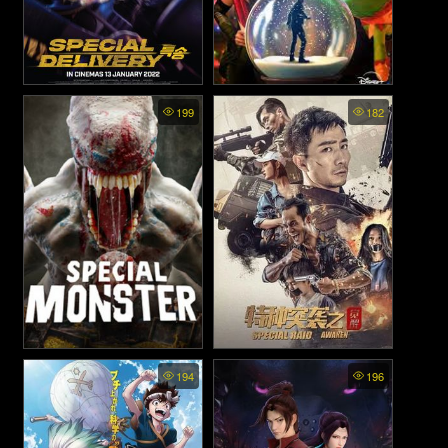
Special Delivery - ส่งด่วน ทะลุ
The Guardians of the Galaxy
199
182
Holiday Special - รวมพันธุ์นัก
นรก (2022)
สู้พิทักษ์จักรวาล ตอนพิเศษรับ
วันหยุด (2022)
Special Monster (2025)
Special Raid Awaken - การ
194
196
โจมตีครั้งพิเศษ (2024)