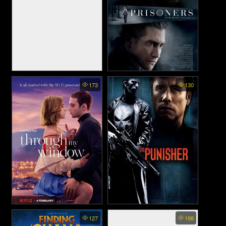
New Female Prisoner
Prisoners - คู่เดือดเชือดปมดิบ
173
130
Scorpion Special Cellblock X
(2013)
(1977)
Through My Window - รักผ่าน
The Punisher - เพรชฆาต
127
198
หน้าต่าง (2022)
มหากาฬ (2004)