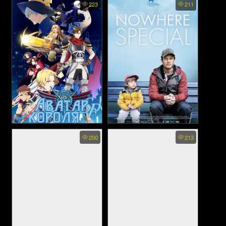
223
211
Specials 2 - บทเพลงแห่งทะเล
Special
ทราย
Quanzhi Gaoshou Specials -
Nowhere Special (2021)
200
213
เทพยุทธ์เซียนกลอรี่ ตอนพิเศษ