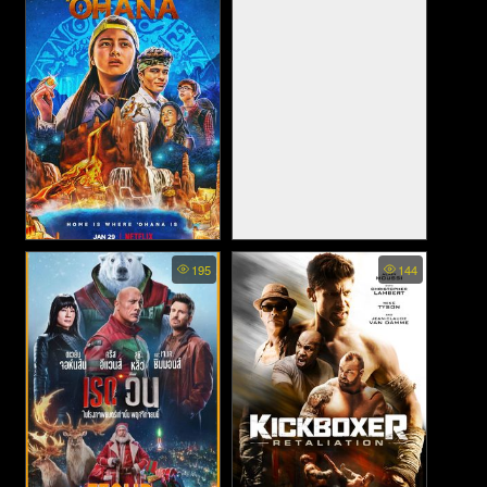
Finding ‘Ohana - ผจญภัยใจ
Moonfall - วันวิบัติจันทร์ถล่ม
195
144
อะโลฮา (2021)
โลก (2022)