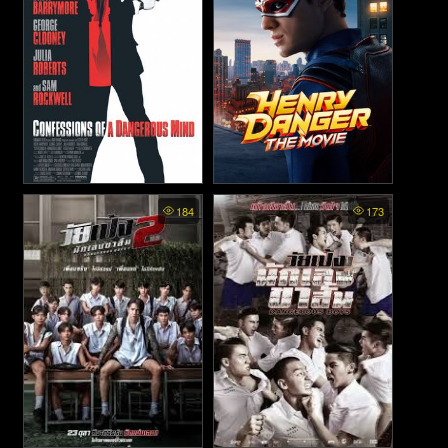
Confessions of a Dangerous
Henry Danger The Movie
184
173
Mind - จารชน 2 เงา (2002)
(2025)