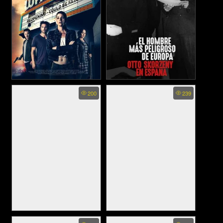
She Inherited Danger - ชี อิน
Europes Most Dangerous
200
239
Man Otto Skorzeny in Spain
เฮอริทิด แดนเจอร์ (2023)
- อ็อตโต สกอร์เซนี: บุรุษผู้
อันตรายที่สุดแห่งยุโรป (2020)
Danger on Party Island - แดน
The Danger Next Door (2021)