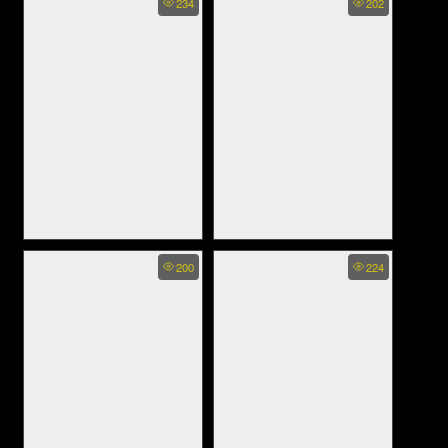
234
202
เจอร์ ออน ปาร์ตี้ ไอแลนด์
(2024)
Dangerous (2021)
Dangerous Boys - วัยเป้งง
200
224
นักเลงขาสั้น (2014)