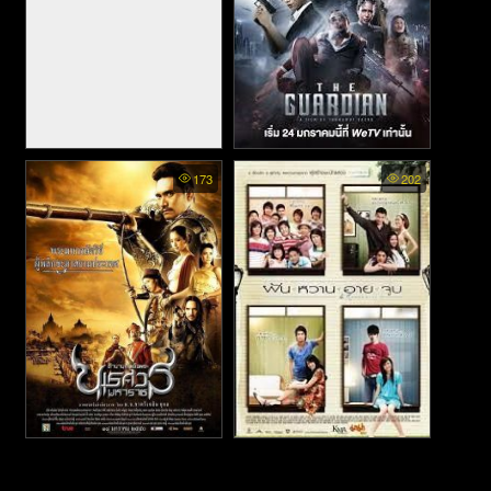
Dangerous Waters (2023)
The Guardian - ตํารวจ ดิบ
173
202
เดือด (2023)
The Legend of King
4 Romances - ฝัน หวาน อาย
Naresuan - ตํานานสมเด็จพระ
จูบ (2008)