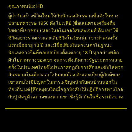
คุณภาพหนัง:
HD
ผู้กำกับสร้างชีวิตใหม่ให้กับนักเลงอันธพาลชื่อดังในช่วง
ปลายทศวรรษ 1950 ดัง ไบเรลีย์ (ชื่อเล่นตามเครื่องดื่ม
โซดาที่เขาชอบ) หลงใหลในเอลวิสและเจมส์ ดีน เขาใช้
ชีวิตอย่างรวดเร็วและเสียชีวิตในวัยหนุ่ม เขาฆ่าคนครั้ง
แรกเมื่ออายุ 13 ปี และมีชื่อเสียงในพระนครในฐานะ
นักเลงชาวจีนที่คอยปกป้องตั้งแต่อายุ 18 ปี ทุกอย่างพลิก
ผันไปตามทางของเขา จนกระทั่งเกิดการรัฐประหารหลาย
ครั้งในประเทศไทยซึ่งประกาศกฎอัยการศึกและขับไล่พวก
อันธพาลในเมืองออกไปนอกเมือง ดังและเปียกผู้ภักดีของ
เขาแทบไม่มีปัญหาในการเผชิญหน้ากับคนบ้านนอกใน
ท้องถิ่น แต่รู้สึกหงุดหงิดเมื่อถูกบังคับให้ปฏิบัติการทางไกล
กับปู ศัตรูตัวฉกาจของพวกเขา ซึ่งรู้จักกันในชื่อระเบิดขวด