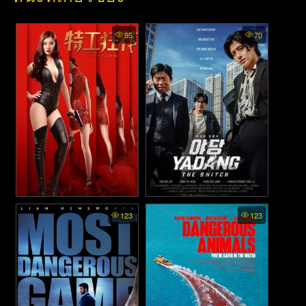
95
70
Miss Danger - ยอดจารชน
Yadang: The Snitch - ทรชน
123
123
สาว สวยสังหาร (2020)
คนสองหน้า (2025)