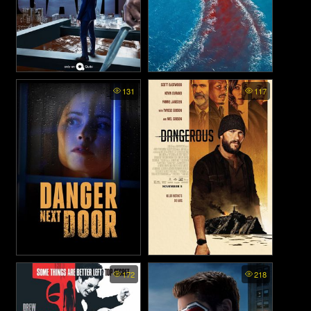
Most Dangerous Game -
Dangerous Animals (2025)
131
117
เกมส์ล่าโคตรอันตราย (2020)
Danger Next Door (2021)
Dangerous - ล่าขุมทรัพย์ลับ
172
218
ลวงพราง (2021)