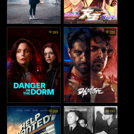
ENDANGERED - ใกล้สูญพันธุ์
Ta Bu Dang Nüzhu Hen
263
222
Duonian (Since I Wasn’t the
(2022)
Heroine) - เลิกเป็นนางเอกนาน
แล้วค่ะ ซับไทย
Danger in the Dorm (2024)
Dange - เดนจ์ (2024)
205
191