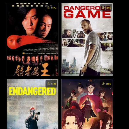
Dangerous Boys 2 - วัยเป้ง
Dangerous Boys - วัยเป้งง
195
223
นักเลงขาสั้น 2 (2024)
นักเลงขาสั้น (2014)
Young and Dangerous 6:
Dangerous Game (2017)
168
188
Born to Be King - เกิดมาเป็น
เจ้าพ่อ (2000)