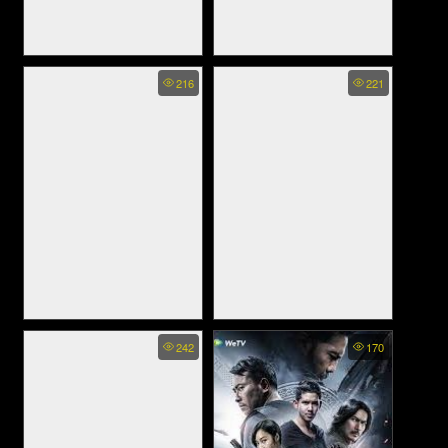
Miss Danger - ยอดจารชน
Endangered Species (2021)
216
221
สาว (2021)
Most Dangerous Game - เกม
Dangal - ปล้ำฝันสนั่นโลก
242
170
ล่าโคตรอันตราย (2020)
(2016)