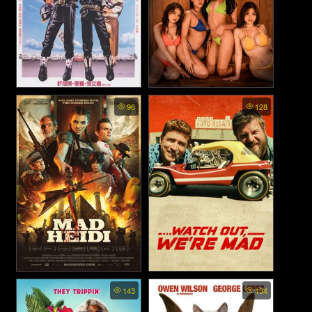
Aces Go Places 1 (Mad
Madulas (2025)
96
128
Mission) - โคตรเก่งมหาเฮง
ภาค 1 (1982)
Mad Heidi (2022)
Watch Out We’re Mad - คู่บ้า
143
134
อย่าให้เดือด (2022)