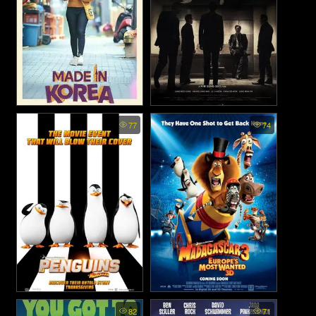
Made in Korea - สร้างฝันใน
Asura The City of Madness -
77
74
เมืองคนชั่ว (2016)
เกาหลี (2026)
Penguins of Madagascar -
Madagascar 3: Europe’s
82
71