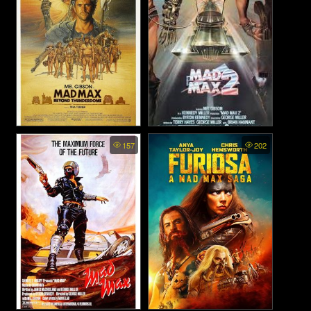
Mad Max 3 Beyond
Mad Max 2 The Road Warrior
157
202
Thunderdome - แมดแม็กซ์ 3:
- แมดแม็กซ์ 2 (1981)
โดมบันลือโลก (1985)