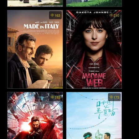
Made in Abyss The Golden
Made in Abyss พากย์ไทย -
163
210
City of the Scorching Sun
นักบุกเบิกหลุมยักษ์ (2022)
พากย์ไทย - นักบุกเบิกหลุมยักษ์
ภาค2 (2022)
Made in Italy - เมด อิน อิตาลี
Madame Web - มาดามเว็บ
183
173
(2020)
(2024)