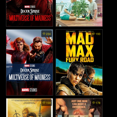
Doctor Strange in the
Made on the Rooftop (2021)
234
193
Multiverse of Madness - จอม
เวทย์มหากาฬ ในมัลติเวิร์สมหา
ภัย (2022)
Docto Strang i th Multiverse
Mad Max 4 Fury Road - แมด
159
178
of Madnes - จอมเวทย์
แม็กซ์ 4 ถนนโลกันตร์ (2015)
มหากาฬ ในมัลติเวิร์สมหาภัย
(2022)