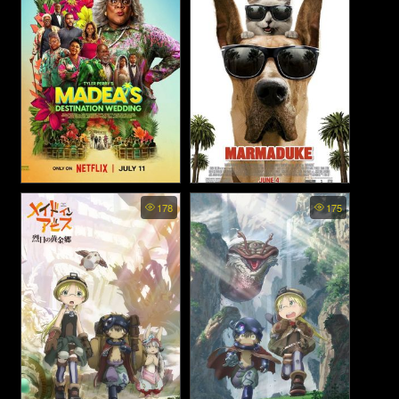
Madeas Destination Wedding
Marmaduke - มาร์มาดู๊ค บิ๊ก
178
175
- ป้าลุยแหลกแหกวิวาห์ป่วน
ตูบซูเปอร์ป่วน (2010)
(2025)