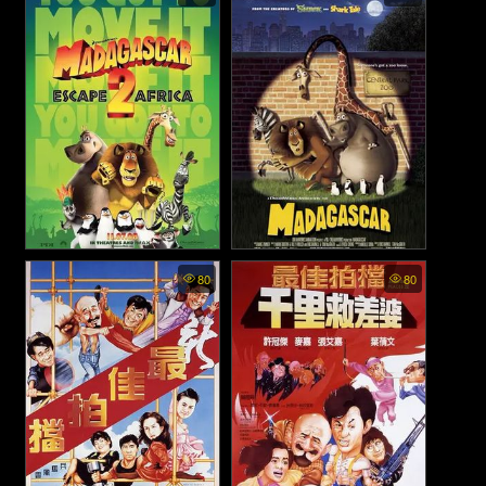
เพนกวินจอมป่วน ก๊วน
Most Wanted - มาดากัสการ์ 3
มาดากัสการ์ (2014)
: ข้ามป่าไปซ่าส์ยุโรป (2012)
Madagascar: Escape 2 Africa
Madagascar - มาดากาสการ์ 1
80
80
- มาดากัสการ์ 2 : ป่วนป่า
(2005)
แอฟริกา (2008)