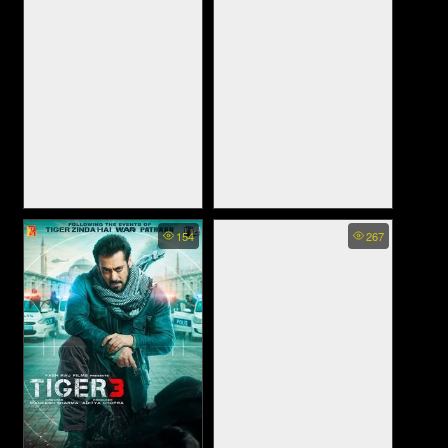
Operation Valentine (2024)
An Action Hero - แอ็คชั่น ฮีโร่
154
267
(2022)