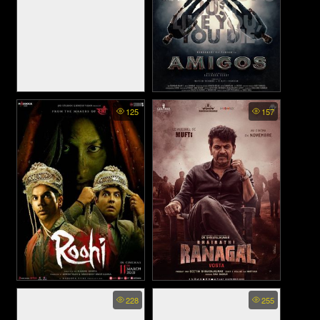
Raazi - ความมุ่งมั่น
Amigos - เพื่อนยาก (2023)
125
157
Roohi - ผีลักเจ้าสาว (2021)
Bhairathi Ranagal - ไภราธี รา
228
255
นากัล (2024)