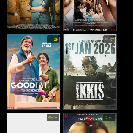
Soothravakyam (2025)
Haq (2025)
129
107
Goodbye (2022)
Ikkis (2026)
274
101