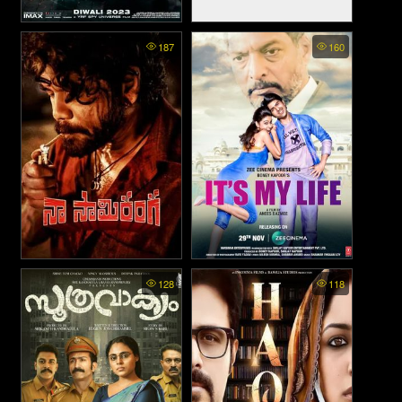
Tiger 3 - เรียกข้าว่าเสือ 3
Bawaal (2023)
187
160
(2023)
Naa Saami Ranga - ข้านี่
It’s My Life (2020)
128
118
แหละ ชื่อ รังกา (2024)