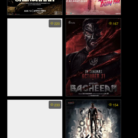
Shershaah (2021)
Auron Mein Kahan Dum Tha
220
167
(2024)
Sooryavanshi - ลุยระห่ำ
Bagheera - บากีห์รา (2024)
233
154
เดนตาย (2021)