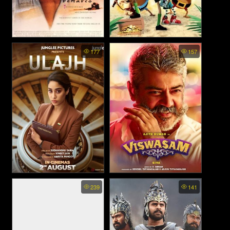
Don Juan DeMarco - ดอน
Marco Macaco - มาร์โค ลิง
177
157
ฮวน คุณเคยรักผู้หญิงจริงซัก
จ๋อยอดนักสืบ (2012)
ครั้งมั้ย (1994)
Ulajh - กับดักทมิฬ (2024)
Viswasam - วิสวาซัม คุณพ่อ
239
141
สายระห่ำ (2019)