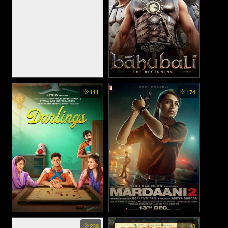
Bramayugam (2024)
Bahubali: The Beginning -
111
174
เปิดตำนานบาฮูบาลี (2015)
Darlings - ที่รัก (2022)
Mardaani 2 - มาร์ดานี่ สวย
239
148