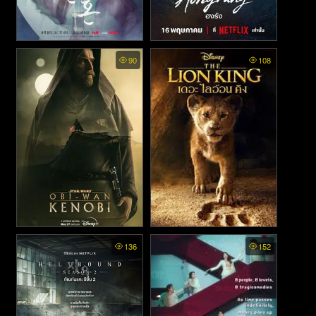
Alchemy of Souls พากย์ไทย -
Dear Hongrang พากย์ไทย -
90
108
เล่นแร่แปรวิญญาณ (2022)
ฮงรัง (2025)
Obi Wan Kenobi พากย์ไทย -
The Lion King - เดอะ ไลอ้อน
136
152
โอบี วัน เคโนบี (2022)
คิง (2019)