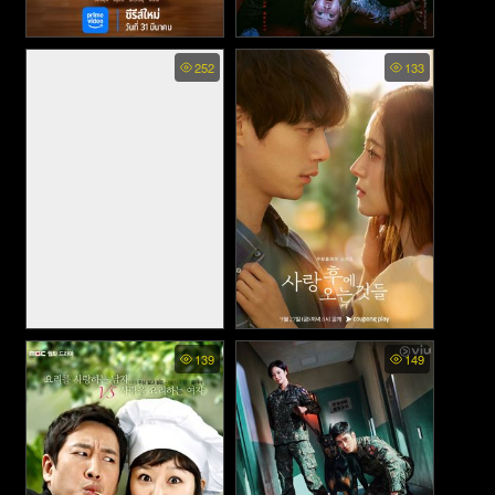
The Divorce Insurance พากย์
The Escape of the Seven
252
133
พากย์ไทย - เกมล้างบาป ชีวิต
ไทย - เกมรักประกันใจ (2025)
แลกชีวิต (2023)
THE NAUGHTY NINE (2023)
What Comes After Love
139
149
พากย์ไทย - เมื่อรักเลือนจาก
(2024)