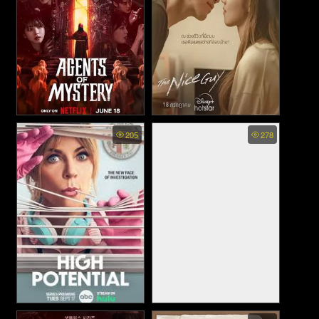
Agents of Mystery พากย์ไทย -
The Nice Guy พากย์ไทย -
205
278
มือใหม่ไขคดี (2024)
ผู้ชายซ่อนคม (2025)
High Potential (2024)
Up - ปูซ่าบ้าพลัง (2009)