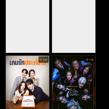
(2025)
Crater (2023)
-Gy (2023)
120
170