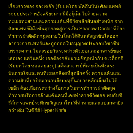
เรื่องราวของ จองเซอ๊ก (รับบทโดย พัคอึนบิน) ศัลยแพทย์
ระบบประสาทอัจฉริยะมากฝีมือผู้เต็มไปด้วยความ
ทะเยอทะยานและความแค้นที่ชีวิตพลิกผันอย่างหนัก จาก
ศัลยแพทย์ฝีมือชั้นสุดยอดสู่การเป็น Shadow Doctor ที่ต้อง
ทำการผ่าตัดผิดกฎหมายในโลกใต้ดินหลังถูกขับไล่ออก
จากวงการแพทย์และถูกถอดใบอนุญาตประกอบวิชาชีพ
เพราะความไม่ลงรอยกันระหว่างตัวเธอและอาจารย์ของ
เธอเอง แต่วันหนึ่ง เธอต้องกลับมาเผชิญหน้ากับ ชเวด็อกฮี
(รับบทโดย ซอลคยองกู) อดีตอาจารย์ที่เคยเป็นทั้งแรง
บันดาลใจและคนที่เธอเกลียดที่สุดอีกครั้ง ความแค้นและ
ความลับที่ปกปิดมานานจึงปะทุขึ้นอย่างหลีกเลี่ยงไม่ได้
เซอ๊ก ต้องเลือกระหว่างโอกาสในการทำการผ่าตัดสุด
ท้าทายหรือการล้างแค้นคนที่เคยทำลายชีวิตเธอ พบกับซี
รีส์การแพทย์ระทึกขวัญแนวใหม่ที่ท้าทายและแปลกตายิ่ง
กว่าเดิม ในซีรีส์ Hyper Knife