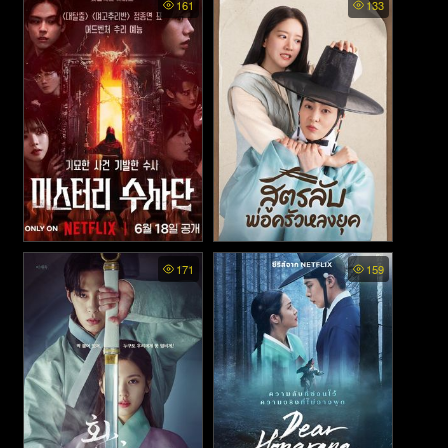
161
133
Agents of Mystery พากย์ไทย -
Heos Diner พากย์ไทย - สูตร
171
159
มือใหม่ไขคดี (2024)
ลับพ่อครัวหลงยุค (2025)