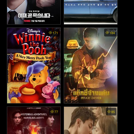
Deaths Game พากย์ไทย - เกม
Long Time No Sex พากย์ไทย
171
184
ท้าตาย (2023)
- ลองไทม์โนเซ็กส์ (2024)
Winnie the Pooh: A Very
Taxi Driver พากย์ไทย - แท็กซี่
77
85
Merry Pooh Year - วินนี่ เดอะ
จ้างแค้น (2021)
พูห์ ตอน สวัสดีปีพูห์ (2002)