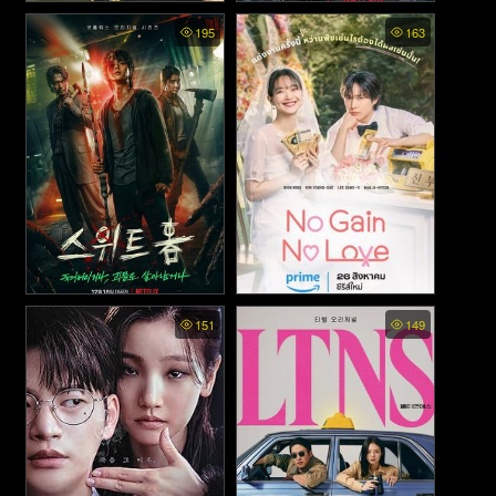
Way Back Love พากย์ไทย -
The Art of Sarah พากย์ไทย -
195
163
สัปดาห์สุดท้ายกับนายยมทูต
ซาราห์ เริ่ดลวงโลก (2026)
(2025)
Sweet Home พากย์ไทย - สวีท
No Gain No Love พากย์ไทย -
151
149
โฮม (2020)
รักนี้ไม่มีขาดทุน (2024)