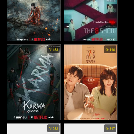
Hellbound ss2 พากย์ไทย - ทัน
The 8 Show พากย์ไทย - เกม
153
146
ฑ์นรก ภาค2 (2024)
โชว์เลือดแลกเงิน (2024)
Karma Season พากย์ไทย -
Second Shot at Love พากย์
252
347
อุบัติกรรม (2025)
ไทย - เลิกดริ๊งก์ มาปิ๊งเธอ