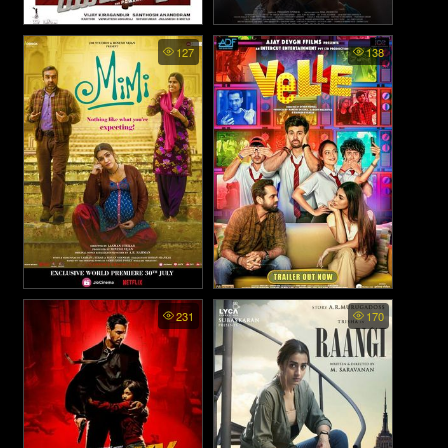
Yuvarathna (2021)
Court State Vs A Nobody
127
138
(2025)
Mimi (2021)
Velle (2021)
231
170