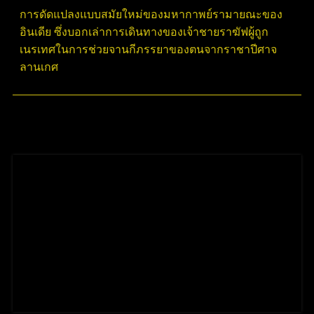
การดัดแปลงแบบสมัยใหม่ของมหากาพย์รามายณะของ
อินเดีย ซึ่งบอกเล่าการเดินทางของเจ้าชายราฆัฟผู้ถูก
เนรเทศในการช่วยจานกีภรรยาของตนจากราชาปีศาจ
ลานเกศ