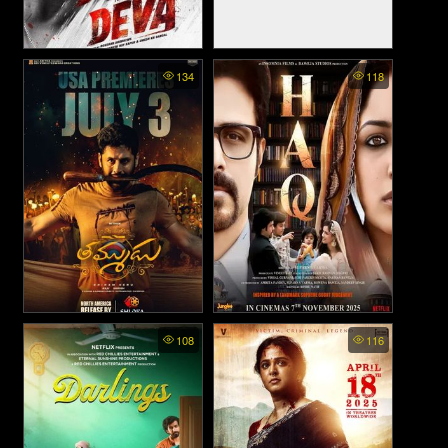
Deva - ข้าชื่อเทพ (2025)
Haseen Dillruba - กุหลาบ
134
118
มรณะ (2021)
Thammudu - น้องรัก (2025)
Haq (2025)
108
116