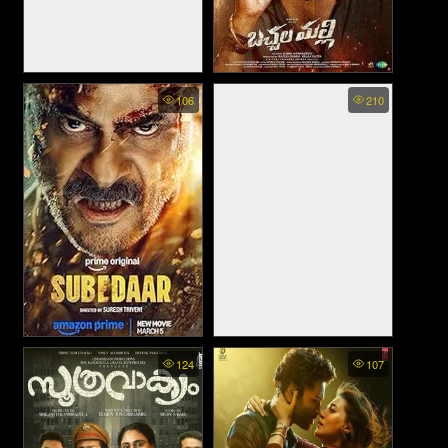
Adipurush (2023)
Bachhala Malli - บาชาลา มัล
106
210
ลี (2024)
Subedaar - ซูเบดาร์ ล้างบาง
WALID - วาลิด คุณครูหัวใจ
124
107
อธรรม (2026)
ทรหด (2023)