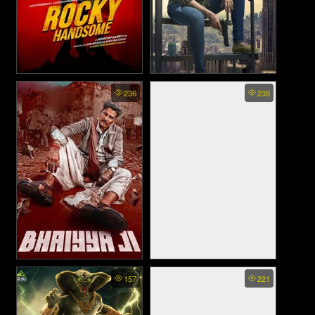
Rocky Handsome - ร็อคกี้
Raangi - เหยื่อ (2022)
236
238
สุภาพบุรุษสุดเดือด (2016)
Bhaiyya Ji (2024)
KUTTEY (2023)
157
221