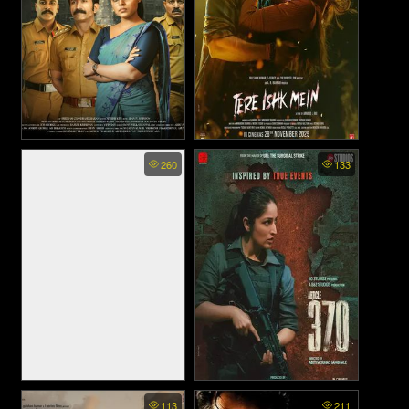
Soothravakyam (2025)
Tere Ishk Mein - ไถ่บาปด้วย
260
133
หัวใจ (2025)
Coast Guard Malaysia Ops
Article 370 - มาตรา 370
113
211