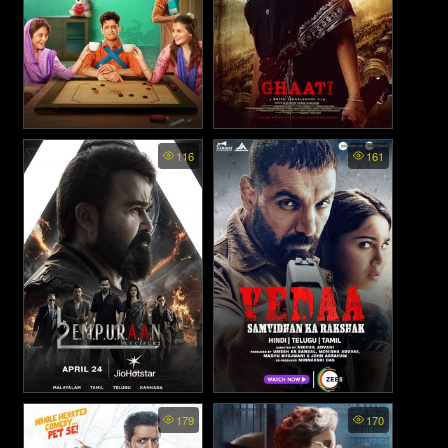
Darlings - ที่รัก (2022)
Ghaati (2025)
116
161
L2: Empuraan (2025)
Vedaa - เวดา (2024)
179
170