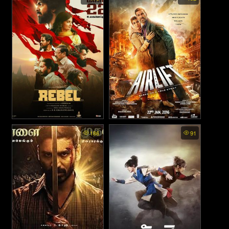
อธิษฐานรักข้ามแดน (2021)
Rebel (2024)
Airlift - เที่ยวบินแห่งมาตุภูมิ
186
91
(2016)