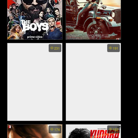
The Boys ss2 พากย์ไทย - ก๊
Ayogya - ตำรวจโฉด โหด
231
191
วนหนุ่มซ่าล่าซูเปอร์ฮีโร่ ภาค2
ระห่ำเดือด (2019)
(2020)
Raazi - ความมุ่งมั่น
Laal Kaptaan - กัปตันแดง
174
152
เดือด (2019)