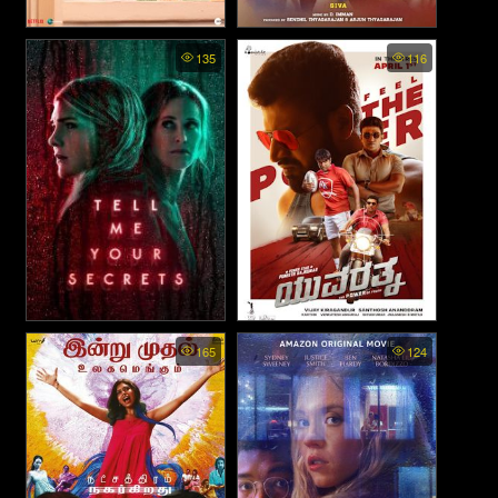
Goodbye (2022)
Viswasam - วิสวาซัม คุณพ่อ
135
116
สายระห่ำ (2019)
Tell Me Your Secrets พากย์
Yuvarathna (2021)
165
124
ไทย - เทล มี ยัวร์ ซีเคร็ตส์
(2021)