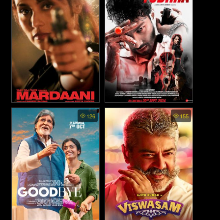
Mardaani - มาร์ดานี่ สวย
Yudhra - ยูธรา (2024)
126
155
พิฆาต (2014)