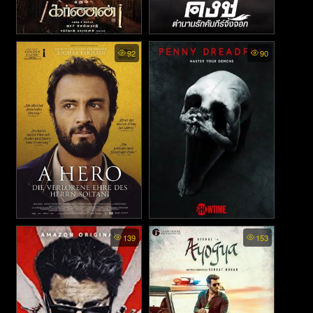
Karnan (2021)
Kangchi the Beginning พากย์
92
90
ไทย - คังชิ ตำนานคัมภีร์
จิ้งจอก (2013)
A Hero - คนดีไม่มีที่อยู่ (2021)
Penny Dreadful พากย์ไทย -
139
153
เรื่องเล่าเขย่าขวัญ (2014)