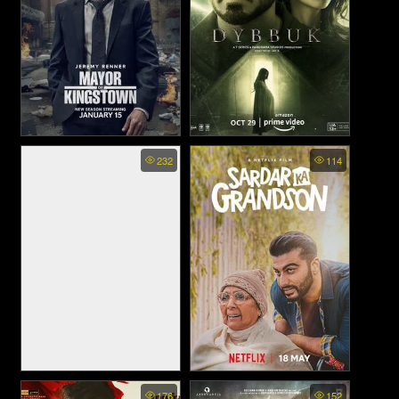
Mayor of Kingstown พากย์
Dybbuk: The Curse Is Real
232
114
(2021)
ไทย - คิงส์ทาวน์ เมืองเดือดคน
ขบถ (2021)
Tughlaq Durbar (2021)
Sardar Ka Grandson -
176
152