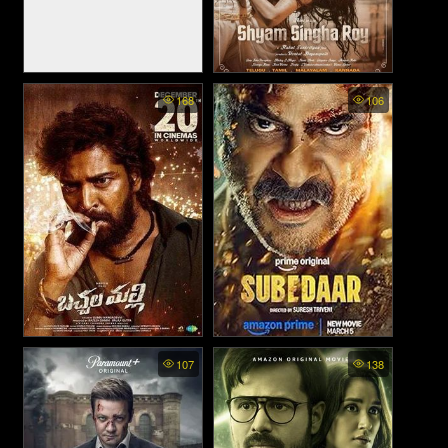
Soorarai Pottru - สุดเวหา ข้า
Shyam Singha Roy - รำลึก
168
106
จะไป (2020)
อดีตรัก (2021)
Bachhala Malli - บาชาลา มัล
Subedaar - ซูเบดาร์ ล้างบาง
107
138
ลี (2024)
อธรรม (2026)