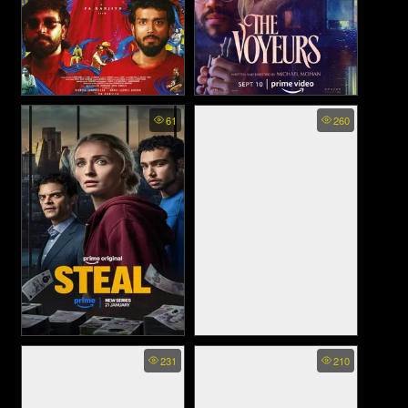
A Star Shoots Across the
The Voyeurs - ส่อง แส่ ซวย
61
260
Sky (Natchathiram
(2021)
Nagargiradhu) - ดาวระยับข้าม
ฟ้า (2022)
Steal พากย์ไทย - สตีล ลับ ลวง
Veeran - วีรัน-ฮีโร่สายฟ้าทมิฬ
231
210
ปล้น (2026)
(2023)