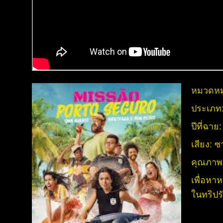
หมวดหมู
ประเภท
ปีที่ฉาย
เสียง:
ซา
คุณภาพ
เพื่อหา
ในทริปร