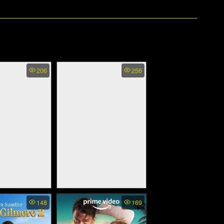
206
256
an Princess
Avalanche Sharks - ฉลาม
148
169
dercover - เจ้า
หิมะล้านปี (2014)
ว ตอน เจ้าหญิง