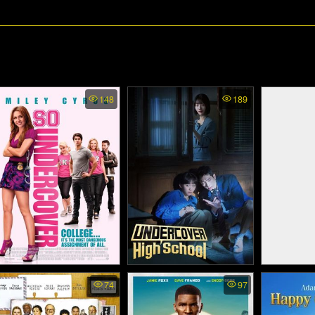
148
189
So Undercover - ขอเฟค
Undercover High School -
The Sw
74
97
ปลอมมาเรียน เนียนมาสืบ
Royally Un
เป็นสาวไฮ (2012)
(2025)
หญิงหงส์ขา