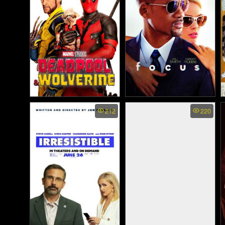
Deadpool & Wolverine -
Focus - เกมส์กล เสน่ห์คน
212
220
เดดพูล & วูล์ฟเวอรีน
เหนือเมฆ (2015)
(2024)