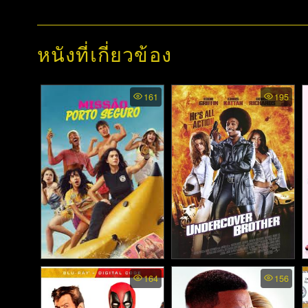
หนังที่เกี่ยวข้อง
161
195
Undercover Party Crasher
Undercover Brother
164
156
(Missão Porto Seguro) -
(2002)
ปาร์ตี้อำพราง (2025)