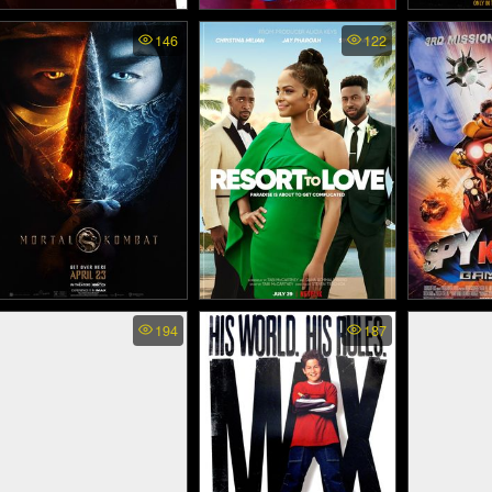
The Price We Pay (2023)
Gen V ss2 พากย์ไทย
Spoiler Al
146
122
(2025)
อะเลิ
Mortal Kombat - มอร์ทัล
Resort To Love - รีสอร์ต
Spy Kids 
194
187
พยัคฆ์ไฮเท
คอมแบท (2021)
รัก (2021)