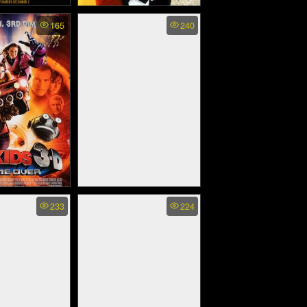
ert - สปอยเลอร์
Tomcats (2001)
165
240
ร์ท (2022)
3: Game Over -
Shifting Gears (2024)
233
224
ค 3 มิติ (2003)