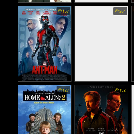
Irresistible - หาเสียงอลเวง
Black and Blue (2019)
157
204
(2020)
Ant-Man - มนุษย์มด
They Call Me Jeeg - พวก
127
132
มหากาฬ (2015)
เขาเรียกฉัน ว่า จีค (2015)