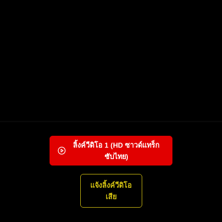
ลิ้งค์วีดิโอ
1
(HD ซาวด์แทร็ก
ซับไทย)
แจ้งลิ้งค์วีดิโอ
เสีย