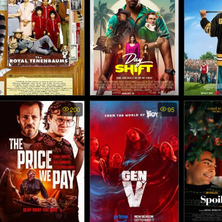
ยอดสาย
The Royal Tenenbaums -
Day Shift - งานต้องล่า
Happy Gilm
200
95
ครอบครัวสติบวม (2001)
(2022)
กิลมอ