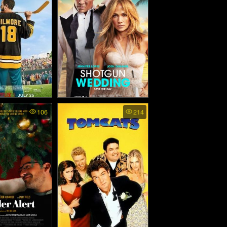
ลับ (2017)
ore 2 - แฮปปี้
Shotgun Wedding - ฝ่า
106
214
ร์ 2 (2025)
วิวาห์ระห่ำ (2022)