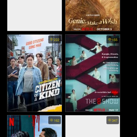
Kingdom Ashin of the North -
Genie, Make a Wish - จีนี่
222
155
ผีดิบคลั่ง บัลลังก์เดือด อาชิน
ปาฏิหาริย์รักซ่อนกล (2025)
แห่งเผ่า (2021)
Citizen of a Kind (2024)
The 8 Show พากย์ไทย - เกม
162
347
โชว์เลือดแลกเงิน (2024)