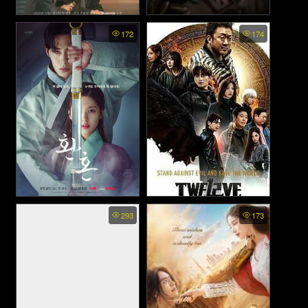
Peach Trap พากย์ไทย - กับดัก
Trigger พากย์ไทย - คนดุปืน
172
174
รักแรก (2025)
เดือด (2025)
Alchemy of Souls พากย์ไทย -
Twelve (2025)
293
173
เล่นแร่แปรวิญญาณ (2022)