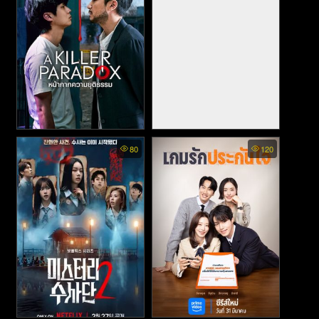
A Killer Paradox พากย์ไทย -
-Gy (2023)
80
120
หน้ากากความยุติธรรม (2024)