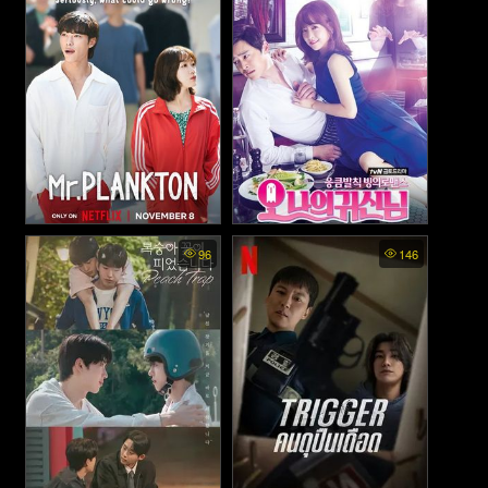
Mr Plankton พากย์ไทย -
Oh My Ghost พากย์ไทย - สาว
96
146
มิสเตอร์แพลงก์ตอน (2024)
ขี้อายกับยัยผีจอมหื่น (2015)