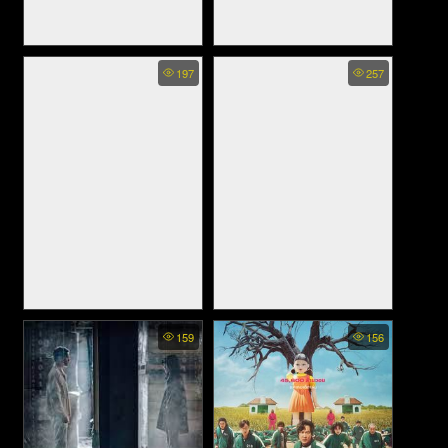
Strange Tales of a Lonely
Arnold Is A Model Student -
197
257
Studio - เรื่องเล่าลึกลับเหลียว
อานนเป็นนักเรียนตัวอย่าง
ไจ (2024)
(2023)
The Secret Diary of an
ONCE UPON A STUDIO
159
156
Exchange Student - ไดอารี่
ลับนักเรียนแลกเปลี่ยน (2021)