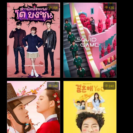
Agents of Mystery ss2 พากย์
The Divorce Insurance พากย์
158
135
ไทย - มือใหม่ไขคดี ภาค2
ไทย - เกมรักประกันใจ (2025)
(2026)
Strong Girl Do Bong Soon
Squid Game ss2 พากย์ไทย -
149
240
พากย์ไทย - สาวน้อยจอมพลัง
สควิดเกม เล่นลุ้นตาย ภาค2
โดบงซุน (2017)
(2023)