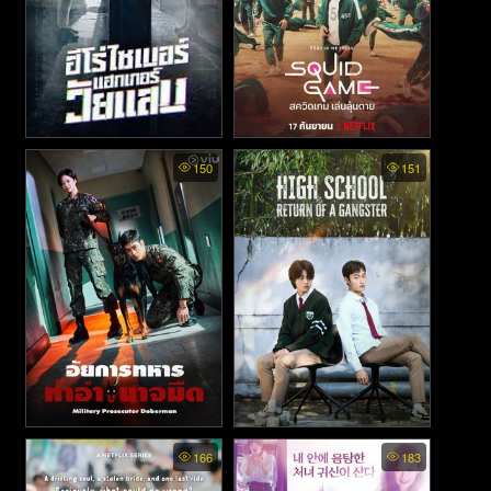
Twenty Hacker พากย์ไทย -
Squid Game พากย์ไทย - สค
150
151
ฮีโร่ไซเบอร์แฮกเกอร์วัยแสบ
วิดเกม เล่นลุ้นตาย (2021)
(2023)
Military Prosecutor
High School Return of a
166
183
Doberman พากย์ไทย - อัยการ
Gangster พากย์ไทย - นักเลง
ทหาร ท้าอำนาจมืด (2022)
ซ่าส์ ท้าวัยเรียน (2024)