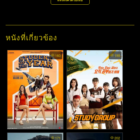
หนังที่เกี่ยวข้อง
160
199
Student of the Year 2 -
Study Group พากย์ไทย - กลุ่ม
171
202