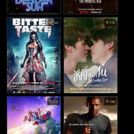
The Dresden Sun (2026)
Peaky Blinders The Immortal
143
112
Man - พีกี้ ไบลน์เดอร์ส ชายผู้
เป็นอมตะ (2026)
The Bitter Taste (2025)
Ai Long Nhai The Endless
115
108
Love - อัยย์หลงไน๋ (2023)