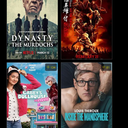
Dynasty The Murdochs พากย์
The Legend of the Condor
134
81
Heroes The Gallants - มังกร
ไทย - ไดนาสตี้ ตระกูลเม
หยก จอมยุทธ์ผู้ยิ่งใหญ่ (2025)
อร์ด็อค (2026)