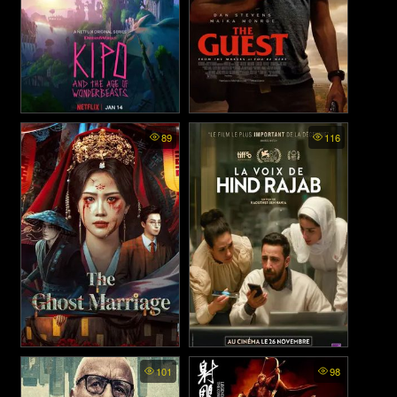
Kipo and the Age of
The Guest - ขาโหดมาเคาะถึง
89
116
Wonderbeasts พากย์ไทย - คิ
บ้าน (2014)
โปกับยุคของวันเดอร์บีทส์
(2020)
The Ghost Marriage - สุสาน
The Voice of Hind Rajab
101
98
(2025)
ลวงห้วงอารมณ์ (2026)