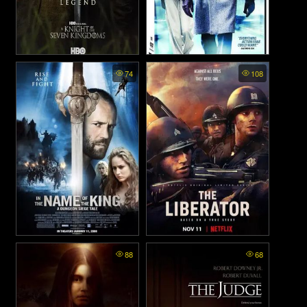
A Knight of the Seven
The Bank Job - เปิดตำนาน
74
108
Kingdoms พากย์ไทย - อัศวิน
ปล้นบันลือโลก (2008)
แห่งเจ็ดราชอาณาจักร (2026)
In the Name of the King: A
The Liberator พากย์ไทย
88
68
Dungeon Siege Tale - ศึก
(2020)
นักรบกองพันปีศาจ (2007)