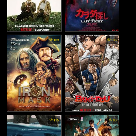
Strangers in the Park - คน
Karada Sagashi: The Last
103
138
Night - ตามล่าศพสยอง คืน
แปลกหน้าในสวน (2026)
สุดท้าย (2025)
Journey to China The
BAKI DOU The Invincible
115
90
Mystery of Iron Mask -
Samurai พากย์ไทย - บากิ จอม
อภินิหารมังกรฟัดโลก (2019)
ระห่ำ: ซามูไรไร้เทียมทาน
(2026)