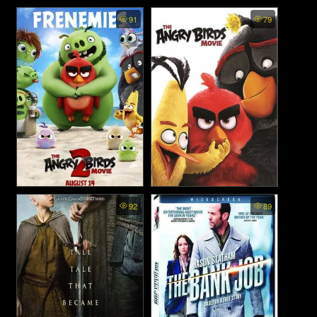
Girl from Nowhere The Reset
The Italian Job - ปล้นซ้อน
91
79
พากย์ไทย - เด็กใหม่ (2026)
ปล้น พลิกถนนล่า (2003)
The Angry Birds Movie 2 -
The Angry Birds Movie - แอ
92
89
แอ็งกรี เบิร์ดส เดอะ มูวี่ 2
งกรีเบิร์ดส เดอะ มูฟวี่ (2016)
(2019)