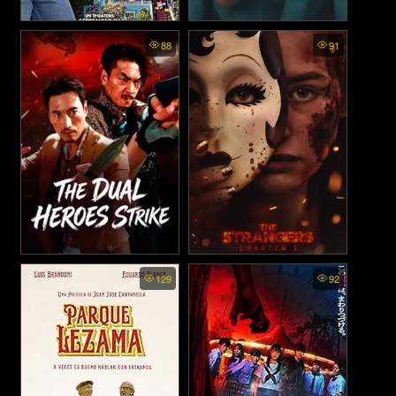
Gabby's Dollhouse: The
Louis Theroux Inside the
88
91
Movie (2025)
Manosphere - หลุยส์ เทอโรซ์
เจาะโลกยุคใหม่ของชายนิยม
(2026)
The Dual Heroes Strike - สอง
The Strangers Chapter 3 -
129
92
กระชากหน้าอำมหิต (2026)
ฮีโร่บุกทะลวง (2026)