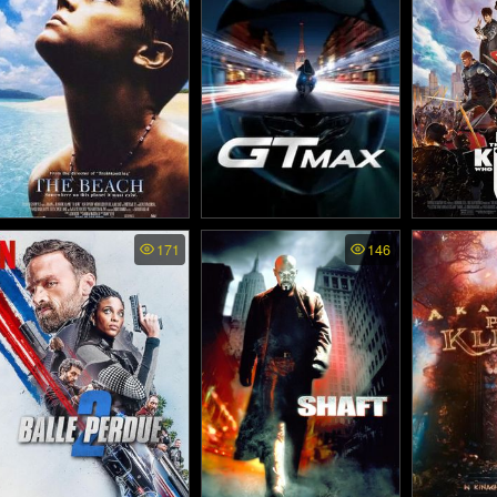
The Beach - เดอะ บีช
GTMax (2024)
The Kid 
171
146
King - ห
(2000)
ราชัน