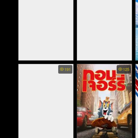
Jonah Hex - โจน่า เฮ็ก
The New Mutants - มิว
191
125
ฮีโร่หน้าบากมหากาฬ
แทนท์รุ่นใหม่ (2020)
(2010)