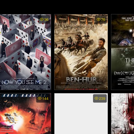
96
76
Now You See Me 2. -
Ben Hur - เบน เฮอร์
The Cave 
144
239
อาชญากลปล้นโลก 2
- นาง
(2016)
(2016)