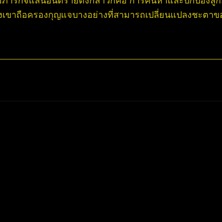
องเขาถือครองกุญแจบางอย่างที่สามารถเปลี่ยนแปลงชะตาของ