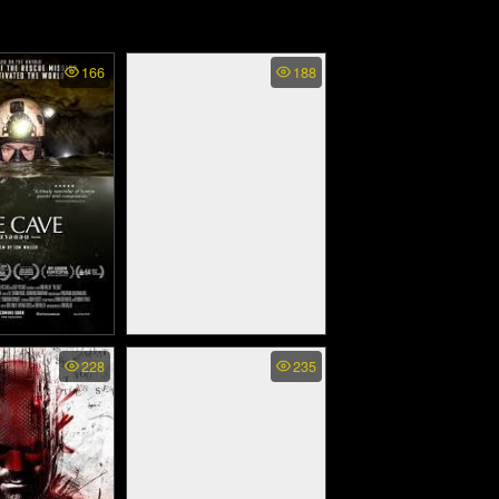
166
188
(Cave Rescue)
21 Bridges - เผด็จศึกยึด
228
235
นอน (2019)
นิวยอร์ก (2019)