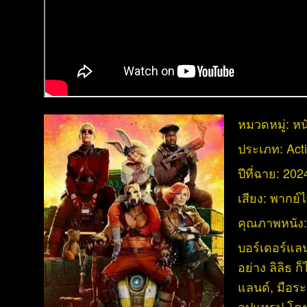
หมวดหมู่:
หน
ประเภท:
Act
ปีที่ฉาย:
202
เสียง:
พากย์
คุณภาพหนัง
บอร์เดอร์แล
อย่าง ลิลิธ 
แลนด์, มือระ
ลปแทรป โดยภ