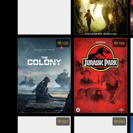
The Lord of The Rings 3
Xtinction: Predator X -
120
164
The Return of The King -
ทะเลสาป สัตว์นรกล้านปี
มหาสงครามชิงพิภพ (2003)
(2010)
The Colony - เดอะ โคโลนี
Jurassic Park 1 - จูราสสิค
221
290
(2021)
พาร์ค กำเนิดใหม่
ไดโนเสาร์ (1993)