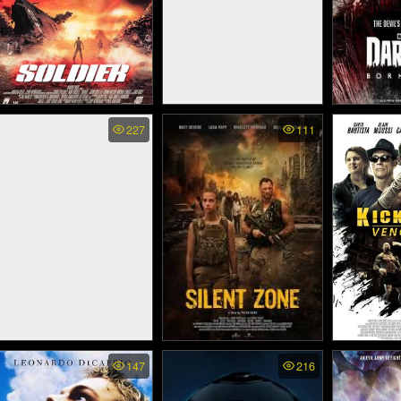
Soldier - โซลเยอร์ ขบวน
Semper Fi - ตำรวจระห่ำ
Daredevi
227
111
พากย์
รบโค่นจักรวาล (1998)
ฆ่าไม่ตาย (2019)
Bastille Day - ดับเบิ้ลระห่ำ
Silent Zone (2025)
Kickboxer
147
216
สังเวียนแค้
ดับเบิ้ลระอุ (2016)
(