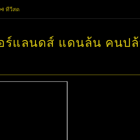
ทีวีสด
ดอร์แลนดส์ แดนล้น คนปล