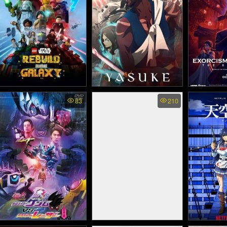
LEGO Star Wars Rebuild
Yasuke พากย์ไทย - ยาสึ
Exorcism C
83
210
the Galaxy พากย์ไทย
Beginn
เกะ ซามูไรแอฟริกา (2021)
(2024)