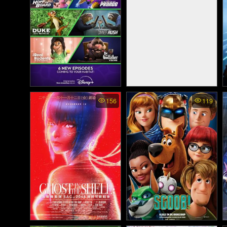
Zootopia+ พากย์ไทย - นคร
Toy Story 2 - ทอย สตอรี่ 2
156
119
สัตว์มหาสนุก+ (2022)
(1999)