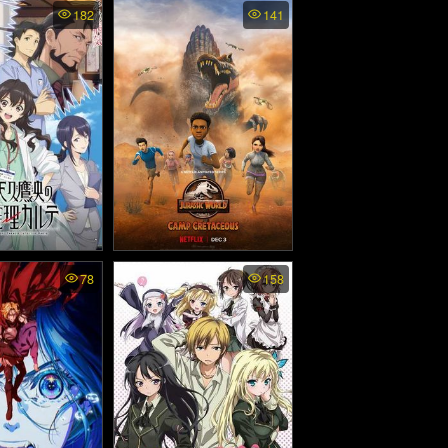
Invasion พากย์
Todd McFarlane’s Spawn
182
141
- ท็อดด์ แม็คฟาร์เลน ส
น้ากากเดนนรก
ปอว์น (1997)
2021)
kao no Suiri
Jurassic World Camp
78
158
บไทย - บันทึก
Cretaceous ss4 พากย์ไทย
ีคุณหมออาเมคุ
- จูราสสิค เวิลด์ ค่ายครีเท
2025)
เชียส ภาค4 (2022)