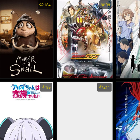
Kamen Rider Ex-Aid
The Land Before Time
High Rise 
184
98
Trilogy: Another Ending -
XIV Journey of the Brave
ไทย - ห
Part III: Genm vs. Lazer -
- ญาติไดโนเสาร์เจ้าเล่ห์
(
มาสค์ไรเดอร์เอ็กเซด ไตร
ตอนการผจญภัยของผู้กล้า
โลจี้: อนาเธอร์ เอนดิ้ง - เก็
(2016)
นมุ VS เลเซอร์ (2018)
Memoir of a Snail - มนุษย์
Kamen Rider 555 20th:
Ameku Ta
99
211
Paradise Regained - มาส
Karte ซั
ทากหัวใจผจญภัย (2024)
ค์ไรเดอร์ไฟส์ 20 ปี: ศึก
ประวัติคด
สงครามทวงคืนสวรรค์
(
(2024)