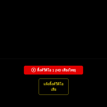
ลิ้งค์วีดิโอ
1
(HD เสียงไทย)
แจ้งลิ้งค์วีดิโอ
เสีย