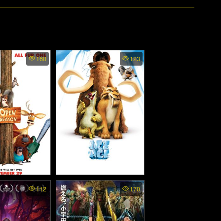
160
123
on - คู่ซ่า ป่า
Ice Age - ไอซ์ เอจ 1 เจาะ
112
170
ิด (2006)
ยุคน้ำแข็งมหัศจรรย์ (2002)