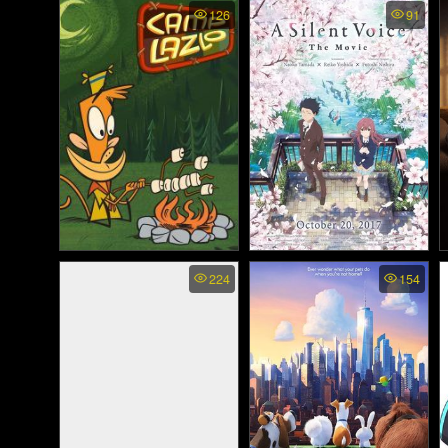
Ghost in the Shell:
Scoob! - สคูบ! (2020)
126
91
SAC_2045 Sustainable
War - โกสต์ อิน เดอะ
เชลล์: SAC_2045:
สงครามเพื่อความยั่งยืน
(2021)
Camp Lazlo พากย์ไทย -
A Silent Voice: The Movie
224
154
- รักไร้เสียง (2016)
แค้มป์ ลาซโล (2005)