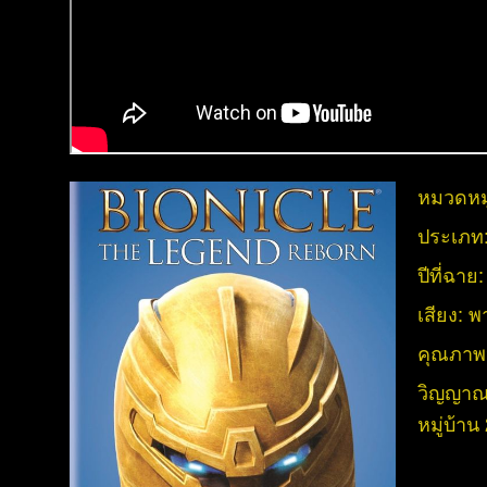
หมวดหมู
ประเภท
ปีที่ฉาย
เสียง:
พ
คุณภาพ
วิญญาณข
หมู่บ้าน