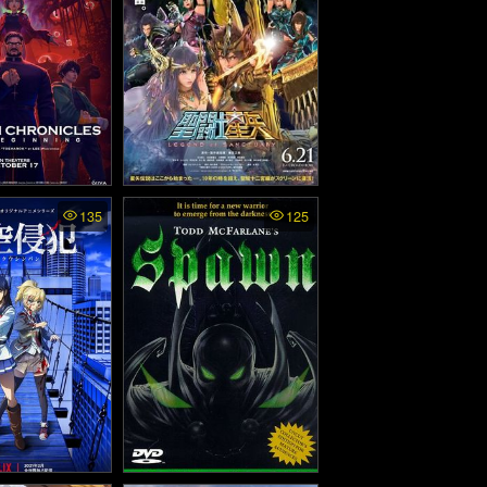
hronicles: The
Saint Seiya: Legend of
135
125
ing (2025)
Sanctuary - เซนต์เซย่า
ตอนศึกปราสาท 12 ราศี
(2014)