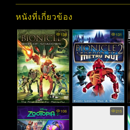
หนังที่เกี่ยวข้อง
138
131
Bionicle 3: Web of
Bionicle 2: Legends of
106
215
Shadows - ไบโอนิเคิล 3
Metru Nui - ขบวบการ
ตอน ฝ่าเงาแห่งภัยพิบัติ
หน้ากากกู้พิภพ (2004)
(2005)