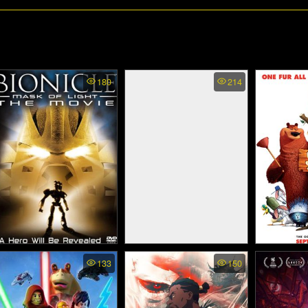
180
214
Bionicle 1: mask of light -
The Witcher Nightmare of
Open Seas
133
150
อภินิหารหน้ากากกู้พิภพ
the Wolf - เดอะ วิทเชอร์
ระเบ
(2003)
นักล่าจอมอสูร ตำนาน
หมาป่า (2021)