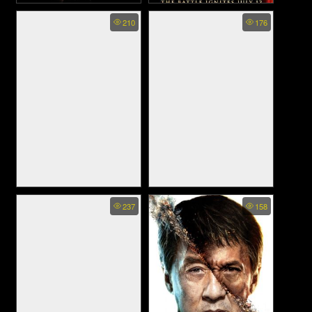
Reign of Assassins - นักฆ่า
Reign Of Fire - กองทัพมังกร
210
176
ดาบเทวดา (2010)
เพลิงถล่มโลก (2002)
Reign of the Supermen
THE BAD GUYS REIGN OF
237
158
(2019)
CHAOS - พวกเลว รัชกาลแห่ง
ความโกลาหล (2019)