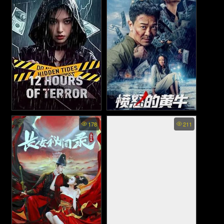
ผีรอบจัดกัดหมู่ (1990)
Hidden Tides 12 Hours of
Angry Scalper - โทสะคน
178
211
Terror พากย์ไทย - สายน้ำลับ
เถื่อน (2021)
12 ชั่วโมงหลอน (2025)