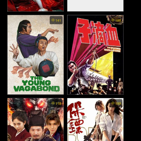
A Love Story of Assassin -
Laoshan Taoist - ลัทธิเต๋าแห่ง
141
188
เนี่ยยิ่นเหนียง ความลับของ
เขาเหลาซาน (2021)
ฉางอัน (2024)
The Young Vagabond - ไอ้
The Flying Guillotine 1 - ฤทธิ
118
199
หนุ่มหมัดขอทาน (1985)
จักรพยายม ภาค 1 (1945)