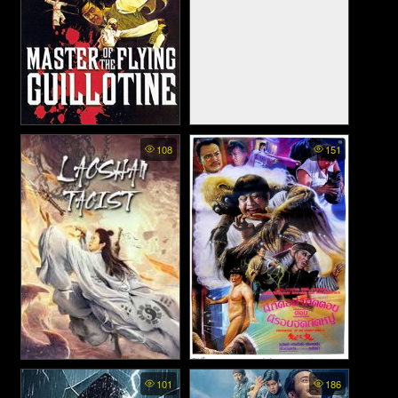
The Flying Guillotine 1 - ฤทธิ
Dragon Hunt - ตามล่าหามังกร
108
151
จักรพยายม ภาค 1 (1975)
(2023)
Laoshan Taoist - ลัทธิเต๋าแห่ง
Encounters of the Spooky
101
186
Kind II - ผีกัดอย่ากัดตอบ ตอน
เขาเหลาซาน (2021)