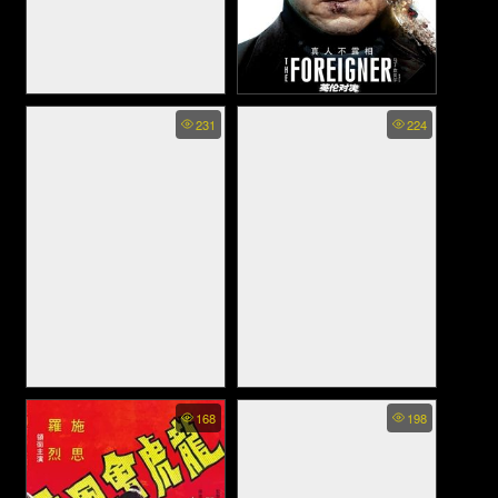
Reign Of Fire - Reign Of Fire
The Foreigner - 2 โคตร
231
224
กองทัพมังกรเพลิงถล่มโลก
พยัคฆ์ผู้ยิ่งใหญ่ (2017)
(2002)
Kings of Mulberry Street Let
Kings-of-Mulberry-Street-Let-
168
198
Love Reign - คิงส์ ออฟ มัล
Love-Reign - คิงส์-ออฟ-มัล
เบอร์รี่ สตรีท รักชนะทุกสิ่ง
เบอร์รี่-สตรีท-รักชนะทุกสิ่ง
(2023)
(2023)