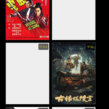
Heroes of Sung - จ้าวพยัคฆ์
Battle of Wits - มหาบุรุษ กู้
214
84
พลังคู่ (1973)
แผ่นดิน (2006)
A Piggy Love Story (2021)
Ancient Building Town