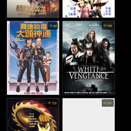
Special Raid Awaken - การ
Two Champions Of Shaolin -
86
146
จอมโหดเส้าหลินถล่มบู๊ตึง
โจมตีครั้งพิเศษ (2024)
(1980)
Aces Go Places 1 (Mad
White Vengeance - ฌ้อปาอ๋อง
155
261
Mission) - โคตรเก่งมหาเฮง
ศึกแผ่นดินไม่สิ้นแค้น (2011)
ภาค 1 (1982)