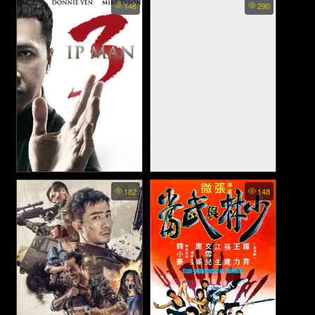
148
290
Mausoleum Palace - สุสาน
เมืองกู่โหลว (2024)
Ip Man 3 - ยิปมัน เจ้ากังฟูสู้ยิป
The Mermaid - นางเงือก
182
148
ตา 3 (2015)
(2023)