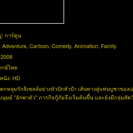
่:
การ์ตูน
:
Adventure
,
Cartoon
,
Comedy
,
Animation
,
Family
:
2008
ากย์ไทย
หนัง:
HD
กหลุมรักจิเซลล์อย่างหัวปักหัวปำ เส้นทางสู่แท่นบูชาของเอลเ
นุษย์ "ลักพาตัว" ภารกิจกู้ภัยจึงเริ่มต้นขึ้น และยังมีกลุ่มสัตว