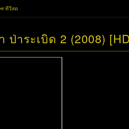
ทีวีสด
่า ป่าระเบิด 2 (2008) [H