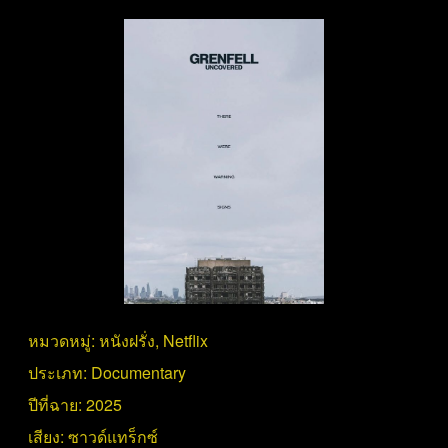
หมวดหมู่:
หนังฝรั่ง
,
Netflix
ประเภท:
Documentary
ปีที่ฉาย:
2025
เสียง:
ซาวด์แทร็กซ์