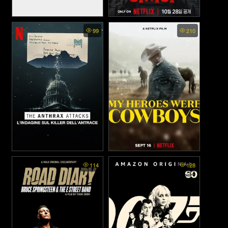
THE SPARKS BROTHERS
Physical Asia พากย์ไทย - คน
99
210
(2021)
แกร่งแข่งอึด ศึกแห่งเอเชีย
(2025)
The Anthrax Attacks - ดิ
My Heroes Were Cowboys -
114
128
คาวบอยในฝัน (2021)
แอนแทร็กซ์ แอทแท็คส์ (2022)