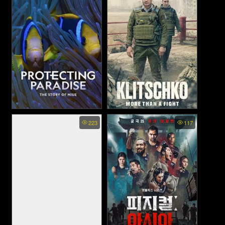
(2020)
Protecting Paradise The
Klitschko More Than a Fight
223
117
Story of Niue (2024)
(2024)