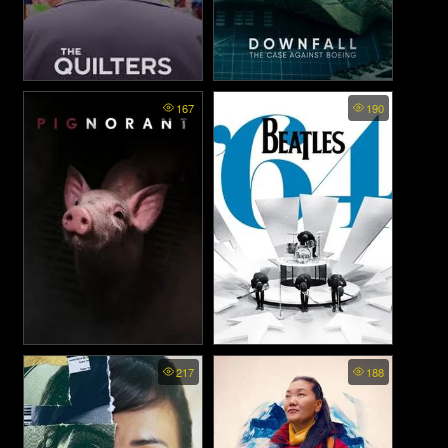
The Quilters - ช่างเย็บผ้า
Downfall The Case Against
167
190
Boeing - ร่วง วิกฤติโบอิ้ง
(2024)
(2022)
Pignorant - พิกนอร์แรนต์
Beatles 64 (2024)
217
188
(2024)