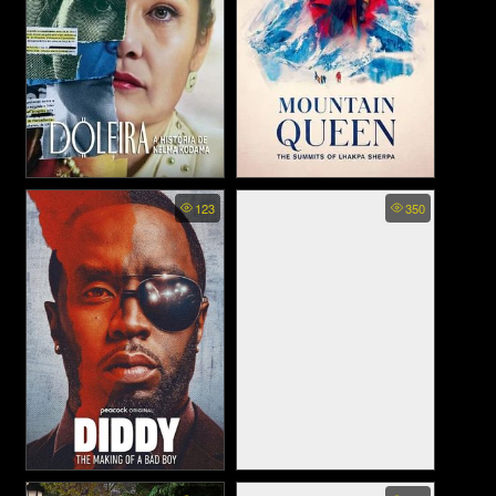
Nelma Kodama (2024)
Mountain Queen The
123
350
Summits of Lhakpa Sherpa -
ราชินีขุนเขา ลัคปา เชอร์ปา
(2024)
Diddy: The Making of a Bad
Crypto Boy - คริปโตบอย