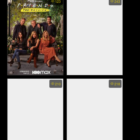
123
243
Boy (2025)
(2023)
Friends: The Reunion - เฟ
The Greatest Love Story
210
218
Never Told - รักยิ่งใหญ่ที่สุดที่
รนส์ เดอะรียูเนี่ยน (2021)
ไม่เคยถูกบอกขาน (2024)