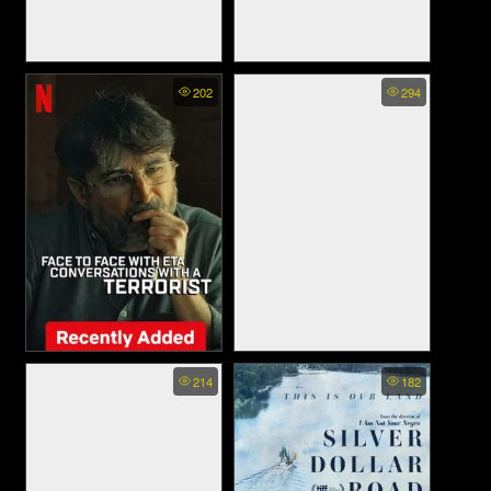
THE DEVIL ON TRIAL -
Love Is Blind Brazil After The
202
294
พิพากษาปีศาจ (2023)
Altar (2023)
Face to Face with ETA
Yellow Door - ชมรมหนังยุค
214
182
Conversations with a Terrorist
90 (2023)
- เฟส ทูเฟส วิธ อีทีเอ คอนเวอ
เซชั่น วิธ อะ เทเรอริซท์ (2023)