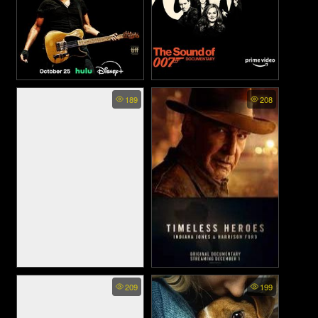
Road Diary: Bruce
The Sound of 007 - มนต์เสียง
189
208
Springsteen and The E
ยอดพยัคฆ์ 007 (2022)
Street Band (2024)
Frida (2024)
Timeless Heroes Indiana
209
199
Jones and Harrison Ford
(2023)