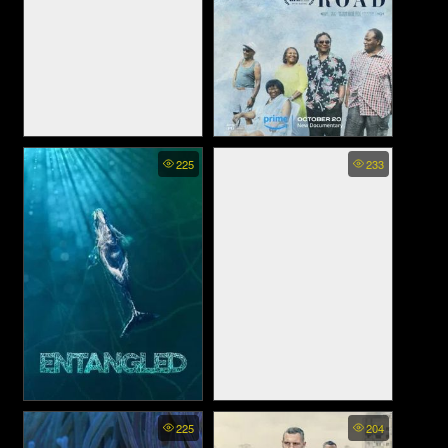
Attack of the Hollywood
Silver Dollar Road (2023)
225
233
Cliches! - มุกซ้ำขำซ้อนสไตล์
ฮอลลีวูด (2021)
Entangled The Race to Save
Olivia Rodrigo: Driving Home
225
204
Right Whales from Extinction
2 U (2022)