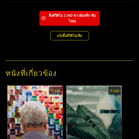
ลิ้งค์วีดิโอ
1
(HD ซาวด์แทร็ก ซับ
ไทย)
แจ้งลิ้งค์วีดิโอเสีย
หนังที่เกี่ยวข้อง
146
184