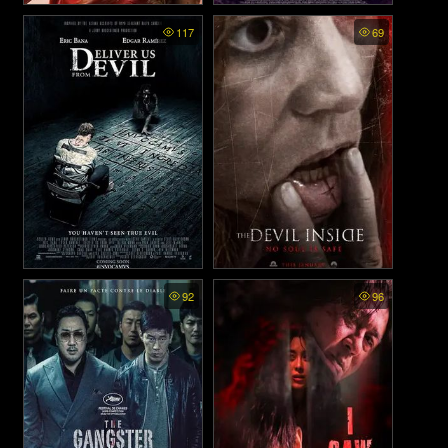
Fight Against Evil 3 (2026)
Errementari The Blacksmith
117
69
and the Devil ซับไทย -
พันธนาการปีศาจ (2017)
Deliver Us from Evil พากย์
The Devil Inside พากย์ไทย -
92
96
ไทย - ล่าท้าอสูรนรก (2014)
สืบสยอง หลอนอำมหิต (2012)