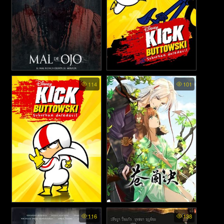
Evil Eye - อาถรรพ์นัยน์ตา
Kick Buttowski Suburban
114
101
Daredevil ss2 - คิก บัททาวสกี้
ปีศาจ (2022)
เด็กจี๊ดใจเกินร้อย ภาค2
(2011)
Kick Buttowski Suburban
Love Between Fairy and
116
138
Daredevil พากย์ไทย - คิก บัท
Devil (Cang Lan Jue) พากย์