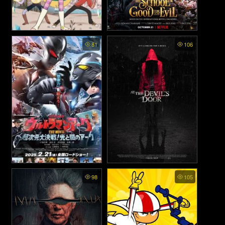
Star vs the Forces of Evil
The School for Good and
81
106
พากย์ไทย (2015)
Evil - โรงเรียนแห่งความดีและ
ความชั่ว (2022)
Ultraman Arc The Movie:
At the Devil’s Door - บ้านนี้ผี
98
105
The Clash of Light and Evil -
จอง (2014)
อุลตร้าแมน อาร์ค เดอะมูฟวี่
ศึกชี้ชะตาแห่งแสงและความ
มืด (2025)