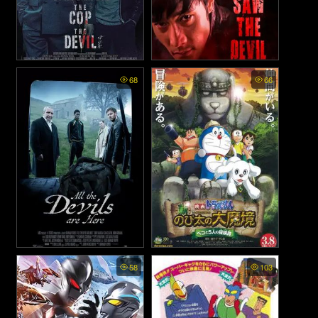
The Gangster the Cop the
I Saw The Devil. - เกมโหดล่า
68
66
Devil - แก๊งค์ตำรวจ ปีศาจ
โหด (2010)
(2019)
All the Devils Are Here - ที่
Doraemon the Movie: Nobita
58
103
in the New Haunts of Evil -
นี่... มีแต่ปีศาจ (2025)
Peko and the Five Explorers
- โดราเอมอน ตอน โนบิตะบุก
ดินแดนมหัศจรรย์ เปโกะกับห้า