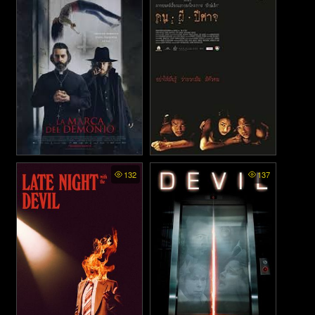
ทาวสกี้ เด็กจี๊ดใจเกินร้อย
ไทย - ของรักของข้า (2022)
(2010)
Mark of the Devil - รอยปีศาจ
Evil (House of Ghosts) - คน
132
137
(2020)
ผี ปีศาจ (2004)