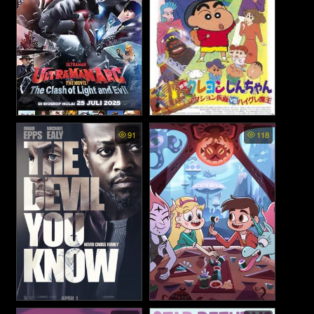
สหายนักสำรวจ (2014)
Ultraman Arc The Movie:
Crayon Shin chan Action
91
118
The Clash of Light and Evil -
Mask vs Leotard Devil - ชิน
อุลตร้าแมนอาร์ค เดอะมูฟวี่:
จัง เดอะมูฟวี่ หน้ากากแอ็คชัน
ศึกชี้ชะตาแห่งแสงและความ
ปะทะ ชุดรัดรูปปีศาจ (1993)
มืด (2025)
The Devil You Know - ปีศาจที่
star vs the forces of evil ss4