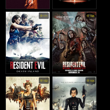
Late Night with the Devil -
Devil - ปีศาจ (2010)
171
168
คืนนี้ผีมาคุย (2023)
Resident Evil: Death Island -
Resident Evil: Welcome to
152
164
ผีชีวะ วิกฤตเกาะมรณะ (2023)
Raccoon City - ผีชีวะ: ปฐมบท
แห่งเมืองผีดิบ (2021)